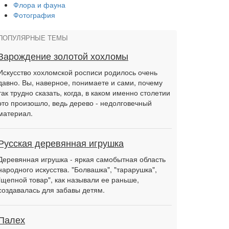
Флора и фауна
Фотография
ПОПУЛЯРНЫЕ ТЕМЫ
Зарождение золотой хохломы
Искусство хохломской росписи родилось очень
давно. Вы, наверное, понимаете и сами, почему
так трудно сказать, когда, в каком именно столетии
это произошло, ведь дерево - недолговечный
материал.
Русская деревянная игрушка
Деревянная игрушка - яркая самобытная область
народного искусства. "Болвашка", "тарарушка",
"щепной товар", как называли ее раньше,
создавалась для забавы детям.
Палех