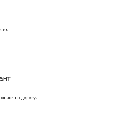
сте.
ант
осписи по дереву.