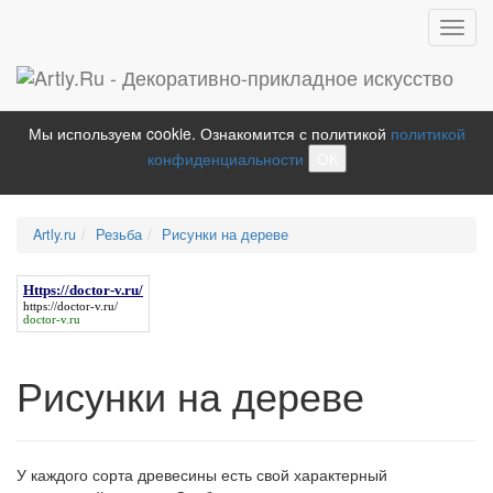
Toggl
navig
Мы используем cookie. Ознакомится с политикой
политикой
конфиденциальности
ОК
Artly.ru
Резьба
Рисунки на дереве
Https://doctor-v.ru/
https://doctor-v.ru/
doctor-v.ru
Рисунки на дереве
У каждого сорта древесины есть свой характерный