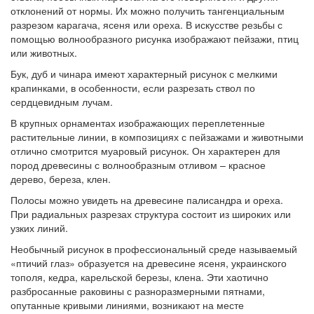
отклонений от нормы. Их можно получить тангенциальным
разрезом карагача, ясеня или ореха. В искусстве резьбы с
помощью волнообразного рисунка изображают пейзажи, птиц
или животных.
Бук, дуб и чинара имеют характерный рисунок с мелкими
крапинками, в особенности, если разрезать ствол по
сердцевидным лучам.
В крупных орнаментах изображающих переплетенные
растительные линии, в композициях с пейзажами и животными
отлично смотрится муаровый рисунок. Он характерен для
пород древесины с волнообразным отливом – красное
дерево, береза, клен.
Полосы можно увидеть на древесине палисандра и ореха.
При радиальных разрезах структура состоит из широких или
узких линий.
Необычный рисунок в профессиональный среде называемый
«птичий глаз» образуется на древесине ясеня, украинского
тополя, кедра, карельской березы, клена. Эти хаотично
разбросанные раковины с разноразмерными пятнами,
опутанные кривыми линиями, возникают на месте