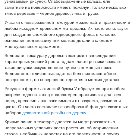
узнаваемый рисунок. Слабовыраженные кольца, еле
заметные на поверхности имеют, пожалуй, только несколько
типов деревьев – черное дерево, липа и груша.
Участки с невыраженной текстурой можно найти практически в
любом исходном древесном материалы. Их часто используют
для создания спокойного однородного фона, в качестве
основания под мозаику или мелкие детали в сложном
многоуровневом орнаменте.
Волнистая текстура у деревьев возникает впоследствии
характерных условий роста, однако часто резчики создают
такие рисунки искусственным путем с помощью ножа.
Волнистость отлично выглядит на больших масштабных
поверхностях, но совершенно теряется в мелких деталях.
Рисунок в форме латинской буквы V образуется при особом
разрезе годовых колец и характерен практически для всех
пород древесины вне зависимости от возраста, размера и
цвета. Он часто составляет своеобразный фон для сюжетных
наборов
декоративной резьбы по дереву
.
Кривые линии в текстуре древесины могут рассказать о
неправильных условиях роста растения, об искривлении
ствола, необычных наростах на его поверхности и других