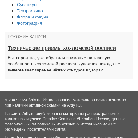
Сувениры
Театр и кино
Флора и фауна
Фотография
ПОХОЖИЕ ЗАПИСИ
Технические приемы хохломской росписи
Вы, вероятно, уже обратили внимание на главную
особенность хохломской росписи: художник никогда не
вычерчивает заранее чётких контуров в узорах.
© 2007-2023 Artly.ru. Использование материалов сайта возможно
при наличии активной ссылки на Artly.Ru.
На сайте Artly.ru опубликованы материалы распространяемые
только по лицензии Creative Commons Attribution License, данные
материалы были получены из открытых источников или же
размещены посетителями сайта.
Если Вы являетесь правообладателем и находите размещение