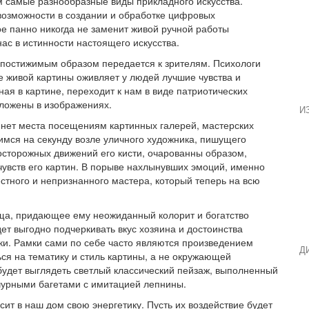
 самые разнообразные виды прикладного искусства.
озможности в создании и обработке цифровых
е панно никогда не заменит живой ручной работы
нас в истинности настоящего искусства.
непостижимым образом передается к зрителям. Психологи
ие живой картины оживляет у людей лучшие чувства и
я в картине, переходит к нам в виде патриотических
аложены в изображениях.
И
 нет места посещениям картинных галерей, мастерских
имся на секунду возле уличного художника, пишущего
сторожных движений его кисти, очарованны образом,
увств его картин. В порыве нахлынувших эмоций, именно
стного и непризнанного мастера, который теперь на всю
а, придающее ему неожиданный колорит и богатство
т выгодно подчеркивать вкус хозяина и достоинства
ки. Рамки сами по себе часто являются произведением
Д
ься на тематику и стиль картины, а не окружающей
 будет выглядеть светлый классический пейзаж, выполненный
урными багетами с имитацией лепнины.
ит в наш дом свою энергетику. Пусть их воздействие будет