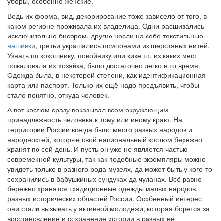
уборы, особенно женские.
Ведь их форма, вид, декорирование тоже зависело от того, в
каком регионе проживала их владелица. Одни расшивались
исключительно бисером, другие несли на себе текстильные
нашивки
, третьи украшались помпонами из шерстяных нитей.
Узнать по кокошнику, повойнику или кике то, из каких мест
пожаловала их хозяйка, было достаточно легко в то время.
Одежда была, в некоторой степени, как идентификационная
карта или паспорт. Только их ещё надо предъявить, чтобы
стало понятно, откуда человек.
А вот костюм сразу показывал всем окружающим
принадлежность человека к тому или иному краю. На
территории России всегда было много разных народов и
народностей, которые свой национальный костюм бережно
хранят по сей день. И пусть он уже не является частью
современной культуры, так как подобные экземпляры можно
увидеть только в разного рода музеях, да может быть у кого-то
сохранились в бабушкиных сундуках да чуланах. Всё равно
бережно хранятся традиционные одежды малых народов,
разных исторических областей России. Особенный интерес
они стали вызывать у активной молодёжи, которая борется за
восстановление и сохранение истории в разных её