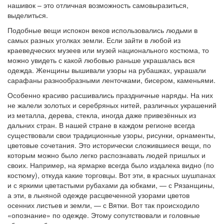
нашивок – это отличная возможность самовыразиться,
выделиться.
Подобные вещи испокон веков использовались людьми в
самых разных уголках земли. Если зайти в любой из
краеведческих музеев или музей национального костюма, то
можно увидеть с какой любовью раньше украшалась вся
одежда. Женщины вышивали узоры на рубашках, украшали
сарафаны разнообразными ленточками, бисером, каменьями.
Особенно красиво расшивались праздничные наряды. На них
не жалели золотых и серебряных нитей, различных украшений
из металла, дерева, стекла, иногда даже привезённых из
дальних стран. В нашей стране в каждом регионе всегда
существовали свои традиционные узоры, рисунки, орнаменты,
цветовые сочетания. Это исторически сложившиеся вещи, по
которым можно было легко распознавать людей пришлых и
своих. Например, на ярмарке всегда было издалека видно (по
костюму), откуда какие торговцы. Вот эти, в красных шушпанах
и с яркими цветастыми рубахами да юбками, — с Рязанщины,
а эти, в льняной одежде расцвеченной узорами цветов
осенних листьев и земли, — с Вятки. Вот так происходило
«опознание» по одежде. Этому сопутствовали и головные