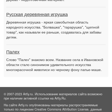
Русская деревянная игрушка
Деревянная игрушка - яркая самобытная область
народного искусства. "Болвашка", "тарарушка", "щепной
товар", как называли ее раньше, создавалась для забавы
детям.
Палех
Слово "Палех" знакомо всем. Название села в Ивановской
области стало синонимом удивительного искусства
многокрасочной живописи но черному фону папье-маше.
© 2007-2023 Artly.ru. Использование материалов сайта возможно
при наличии активной ссылки на Artly.Ru.
На сайте Artly.ru опубликованы материалы распространяемые
только по лицензии Creative Commons Attribution License, данные