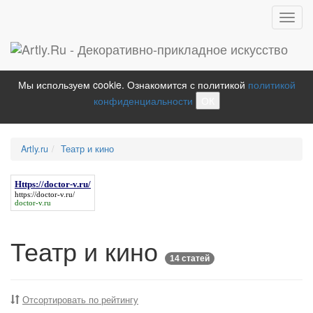
Toggl
navig
Мы используем cookie. Ознакомится с политикой
политикой
конфиденциальности
ОК
Artly.ru
Театр и кино
Https://doctor-v.ru/
https://doctor-v.ru/
doctor-v.ru
Театр и кино
14 статей
Отсортировать по рейтингу