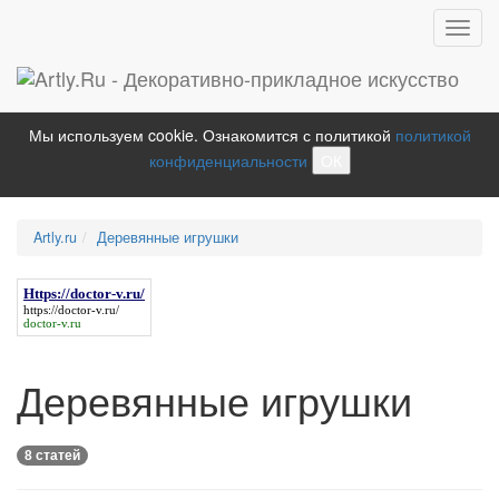
Toggl
navig
Мы используем cookie. Ознакомится с политикой
политикой
конфиденциальности
ОК
Artly.ru
Деревянные игрушки
Https://doctor-v.ru/
https://doctor-v.ru/
doctor-v.ru
Деревянные игрушки
8 статей