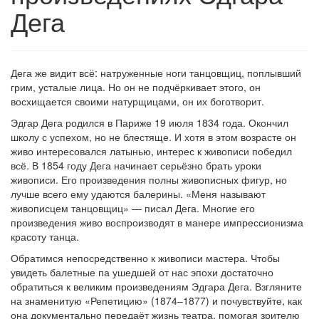
Дега
Дега же видит всё: натруженные ноги танцовщиц, поплывший
грим, усталые лица. Но он не подчёркивает этого, он
восхищается своими натурщицами, он их боготворит.
Эдгар Дега родился в Париже 19 июля 1834 года. Окончил
школу с успехом, но не блестяще. И хотя в этом возрасте он
живо интересовался латынью, интерес к живописи победил
всё. В 1854 году Дега начинает серьёзно брать уроки
живописи. Его произведения полны живописных фигур, но
лучше всего ему удаются балерины. «Меня называют
живописцем танцовщиц» — писал Дега. Многие его
произведения живо воспроизводят в манере импрессионизма
красоту танца.
Обратимся непосредственно к живописи мастера. Чтобы
увидеть балетные па ушедшей от нас эпохи достаточно
обратиться к великим произведениям Эдгара Дега. Взгляните
на знаменитую «Репетицию» (1874–1877) и почувствуйте, как
она документально передаёт жизнь театра, помогая зрителю