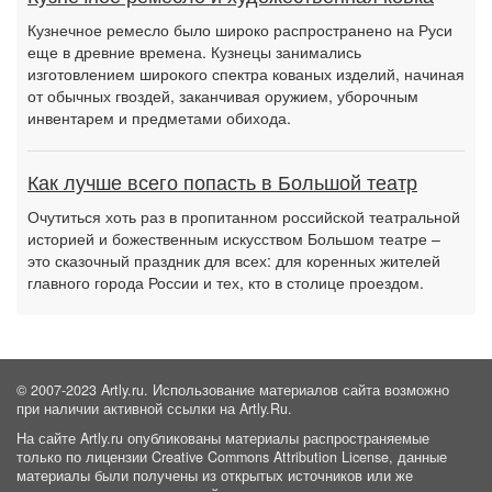
Кузнечное ремесло было широко распространено на Руси
еще в древние времена. Кузнецы занимались
изготовлением широкого спектра кованых изделий, начиная
от обычных гвоздей, заканчивая оружием, уборочным
инвентарем и предметами обихода.
Как лучше всего попасть в Большой театр
Очутиться хоть раз в пропитанном российской театральной
историей и божественным искусством Большом театре –
это сказочный праздник для всех: для коренных жителей
главного города России и тех, кто в столице проездом.
© 2007-2023 Artly.ru. Использование материалов сайта возможно
при наличии активной ссылки на Artly.Ru.
На сайте Artly.ru опубликованы материалы распространяемые
только по лицензии Creative Commons Attribution License, данные
материалы были получены из открытых источников или же