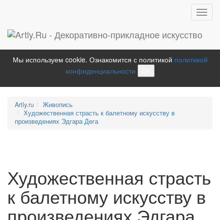
Toggl
navig
Мы используем cookie. Ознакомится с политикой
политикой
конфиденциальности
ОК
Artly.ru
Живопись
Художественная страсть к балетному искусству в
произведениях Эдгара Дега
Художественная страсть
к балетному искусству в
произведениях Эдгара