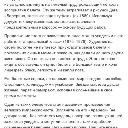
из-за кулис взглянуть на тяжёлый труд, рождающий лёгкость
восприятия балета. Эту же тему затрагивает и рисунок Дега
«Балерина, завязывающая туфлю» (ок.1880). Используя
другую технику живописи, мастер заготавливает
предварительный набросок — основу будущих работ.
Продолжение этого великолепного ряда можно увидеть и в его
работе «Танцевальный класс» (1875–1876). Художник на
своём полотне не пытается приукрасить звёзд балета и
показать их лишь в момент поклона, как делали до него другие
живописцы. Он не скрывает тяжёлого труда. Этого не хочет
видеть обыватель, он купил билеты в Большой театр и хочет
лицезреть блеск, лёгкость и ни капли пота.
Его балетные сценки, не напоминают мир сегодняшних звёзд,
блестящих голливудскими улыбками. Звёзды мастера дышат
жизнью, парят и замирают, исполняя сложнейшие в своё
время элементы.
Один из таких элементов стал названием произведения
великого импрессиониста. Взгляните на его «Арабеск» (не
датирована). Как летит его модель, наверное, взглянув на неё,
захочется увидеть, а могут ли выполнять такие арабески
современные балерины. Нет ничего проще. Найдите время,