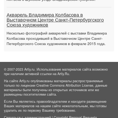
Акварель Владимира Колбасова в
Выставочном Центре Санкт-Петербургского
Союза художников
Несколько фотографий акварелей с выставки Владимира
Колбасова проходившей в Выставочном Центре Санкт-
Петербургского Союза художников в феврале 2015 года.
© 2007-2023 Artly.ru. Использование материалов сайта возможно
при наличии активной ссылки на Artly.Ru.
На сайте Artly.ru опубликованы материалы распространяемые
только по лицензии Creative Commons Attribution License, данные
материалы были получены из открытых источников или же
размещены посетителями сайта.
Если Вы являетесь правообладателем и находите размещение
Ваших материалов на нашем сайте нежелательным, мы готовы
удалить их по первому Вашему требованию.
Связаться с администрацией
|
Copyright Removal Requests