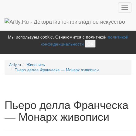
Toggl
navig
Мы используем cookie. Ознакомится с политикой
политикой
конфиденциальности
ОК
Artly.ru
Живопись
Пьеро делла Франческа — Монарх живописи
Пьеро делла Франческа
— Монарх живописи