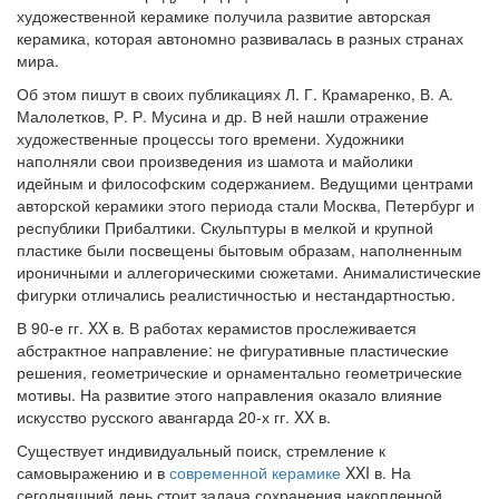
художественной керамике получила развитие авторская
керамика, которая автономно развивалась в разных странах
мира.
Об этом пишут в своих пу­бликациях Л. Г. Крамаренко, В. А.
Малолетков, Р. Р. Мусина и др. В ней нашли отражение
художественные процессы того времени. Художники
наполняли свои произведения из шамота и майолики
идейным и философским содер­жанием. Ведущими центрами
авторской керамики этого периода стали Мо­сква, Петербург и
республики Прибалтики. Скульптуры в мелкой и крупной
пластике были посвещены бытовым образам, наполненным
ироничными и аллегорическими сюжетами. Анималистические
фигурки отличались реалистичностью и нестандартностью.
В 90-е гг. XX в. В работах керамистов прослеживается
абстрактное на­правление: не фигуративные пластические
решения, геометрические и орна­ментально геометрические
мотивы. На развитие этого направления оказало влияние
искусство русского авангарда 20-х гг. XX в.
Существует индивидуальный поиск, стремление к
самовыражению и в
современной керамике
XXI в. На
сегодняшний день стоит задача сохранения накопленной