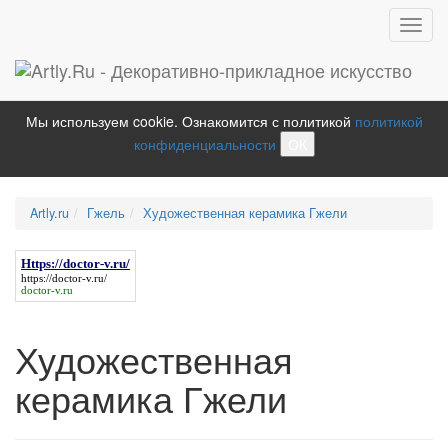
Toggl
navig
Мы используем cookie. Ознакомится с политикой
политикой
конфиденциальности
ОК
Artly.ru
Гжель
Художественная керамика Гжели
Https://doctor-v.ru/
https://doctor-v.ru/
doctor-v.ru
Художественная
керамика Гжели