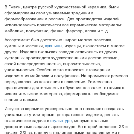
В Гжели, центре русской художественной керамики, были
сформиро­ваны свои узнаваемые традиции в
формообразовании и росписи. Для про­изводства изделий
использовались практически все керамические матери­алы:
майолика, полуфаянс, фаянс, фарфор, апока и т. д.
Ассортимент был достаточно широк: мелкая пластика,
кумганы и квасники,
кувшины
, израз­цы, иконостасы и многое
другое. Изделия гжельских заводов отличались от других
кустарных производств художественными достоинствами,
своей непосредственностью, выразительностью,
уникальностью. Особенно это от­носится к гончарным
изделиям из майолики и полуфаянса. На промыслах ремесло
передавалось из поколения в поколение. Ремесленно-
практическая деятельность в обучении позволяет оттачивать
исполнительское мастер­ство, формировать необходимые
знания и навыки.
Искусство керамики универсально, оно позволяет создавать
уникаль­ные утилитарные, декоративные изделия, решать
пластические задачи в
скульптуре
, монументальные
декоративные задачи в архитектуре. Во вто­рой половине XX и
начале XXI вв. наряду с традиционными направлениями в