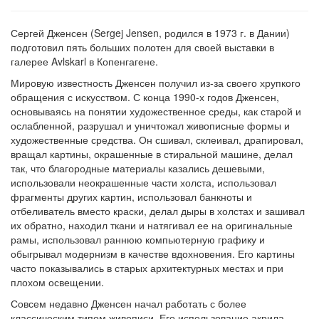
Сергей Дженсен (Sergej Jensen, родился в 1973 г. в Дании)
подготовил пять больших полотен для своей выставки в
галерее Avlskarl в Копенгагене.
Мировую известность Дженсен получил из-за своего хрупкого
обращения с искусством. С конца 1990-х годов Дженсен,
основываясь на понятии художественное среды, как старой и
ослабленной, разрушал и уничтожал живописные формы и
художественные средства. Он сшивал, склеивал, драпировал,
вращал картины, окрашенные в стиральной машине, делал
так, что благородные материалы казались дешевыми,
использовали неокрашенные части холста, использовал
фрагменты других картин, использовал банкноты и
отбеливатель вместо краски, делал дыры в холстах и зашивал
их обратно, находил ткани и натягивал ее на оригинальные
рамы, использовал раннюю компьютерную графику и
обыгрывал модернизм в качестве вдохновения. Его картины
часто показывались в старых архитектурных местах и при
плохом освещении.
Совсем недавно Дженсен начал работать с более
классическим типом живописи. Его использование акрила