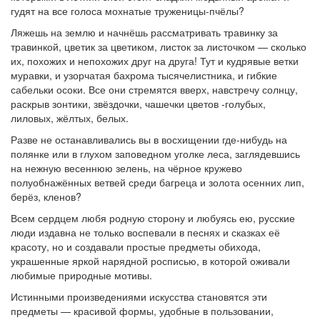
гудят на все голоса мохнатые труженицы-пчёлы?
Ляжешь на землю и начнёшь рассматривать травинку за
травинкой, цветик за цветиком, листок за листочком — сколько
их, похожих и непохожих друг на друга! Тут и кудрявые ветки
муравки, и узорчатая бахрома тысячелистника, и гибкие
сабельки осоки. Все они стремятся вверх, навстречу солнцу,
раскрыв зонтики, звёздочки, чашечки цветов -голубых,
лиловых, жёлтых, белых.
Разве не останавливались вы в восхищении где-нибудь на
полянке или в глухом заповедном уголке леса, заглядевшись
на нежную весеннюю зелень, на чёрное кружево
полуобнажённых ветвей среди багреца и золота осенних лип,
берёз, кленов?
Всем сердцем любя родную сторону и любуясь ею, русские
люди издавна не только воспевали в песнях и сказках её
красоту, но и создавали простые предметы обихода,
украшенные яркой нарядной росписью, в которой оживали
любимые природные мотивы.
Истинными произведениями искусства становятся эти
предметы — красивой формы, удобные в пользовании,