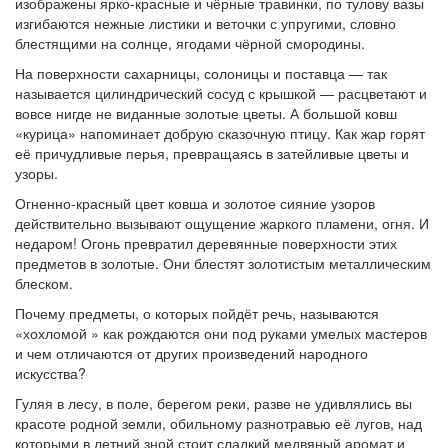
изображены ярко-красные и чёрные травинки, по тулову вазы
изгибаются нежные листики и веточки с упругими, словно
блестящими на солнце, ягодами чёрной смородины.
На поверхности сахарницы, солоницы и поставца — так
называется цилиндрический сосуд с крышкой — расцветают и
вовсе нигде не виданные золотые цветы. А большой ковш
«курица» напоминает добрую сказочную птицу. Как жар горят
её причудливые перья, превращаясь в затейливые цветы и
узоры.
Огненно-красный цвет ковша и золотое сияние узоров
действительно вызывают ощущение жаркого пламени, огня. И
недаром! Огонь превратил деревянные поверхности этих
предметов в золотые. Они блестят золотистым металлическим
блеском.
Почему предметы, о которых пойдёт речь, называются
«хохломой » как рождаются они под руками умелых мастеров
и чем отличаются от других произведений народного
искусства?
Гуляя в лесу, в поле, берегом реки, разве не удивлялись вы
красоте родной земли, обильному разнотравью её лугов, над
которыми в летний зной стоит сладкий медвяный аромат и