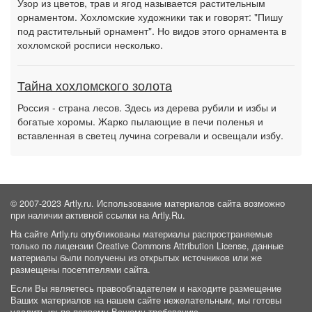
Узор из цветов, трав и ягод называется растительным
орнаментом. Хохломские художники так и говорят: "Пишу
под растительный орнамент". Но видов этого орнамента в
хохломской росписи несколько.
Тайна хохломского золота
Россия - страна лесов. Здесь из дерева рубили и избы и
богатые хоромы. Жарко пылающие в печи поленья и
вставленная в светец лучина согревали и освещали избу.
© 2007-2023 Artly.ru. Использование материалов сайта возможно
при наличии активной ссылки на Artly.Ru.
На сайте Artly.ru опубликованы материалы распространяемые
только по лицензии Creative Commons Attribution License, данные
материалы были получены из открытых источников или же
размещены посетителями сайта.
Если Вы являетесь правообладателем и находите размещение
Ваших материалов на нашем сайте нежелательным, мы готовы