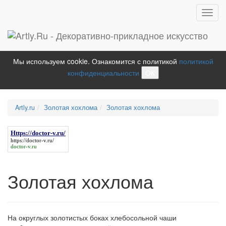
Toggl
navig
Мы используем cookie. Ознакомится с политикой
политикой
конфиденциальности
ОК
Artly.ru
Золотая хохлома
Золотая хохлома
Https://doctor-v.ru/
https://doctor-v.ru/
doctor-v.ru
Золотая хохлома
На округлых золотистых боках хлебосольной чаши