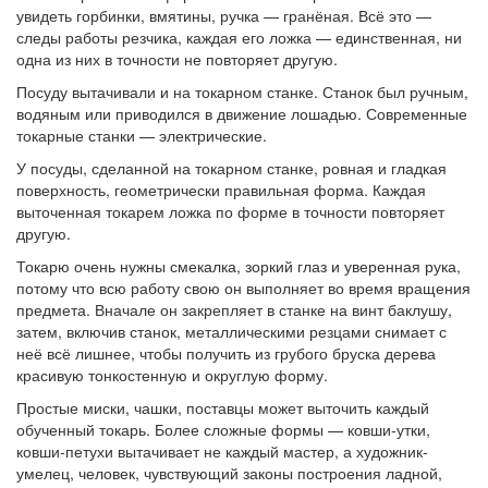
увидеть горбинки, вмятины, ручка — гранёная. Всё это —
следы работы резчика, каждая его ложка — единственная, ни
одна из них в точности не повторяет другую.
Посуду вытачивали и на токарном станке. Станок был ручным,
водяным или приводился в движение лошадью. Современные
токарные станки — электрические.
У посуды, сделанной на токарном станке, ровная и гладкая
поверхность, геометрически правильная форма. Каждая
выточенная токарем ложка по форме в точности повторяет
другую.
Токарю очень нужны смекалка, зоркий глаз и уверенная рука,
потому что всю работу свою он выполняет во время вращения
предмета. Вначале он закрепляет в станке на винт баклушу,
затем, включив станок, металлическими резцами снимает с
неё всё лишнее, чтобы получить из грубого бруска дерева
красивую тонкостенную и округлую форму.
Простые миски, чашки, поставцы может выточить каждый
обученный токарь. Более сложные формы — ковши-утки,
ковши-петухи вытачивает не каждый мастер, а художник-
умелец, человек, чувствующий законы построения ладной,