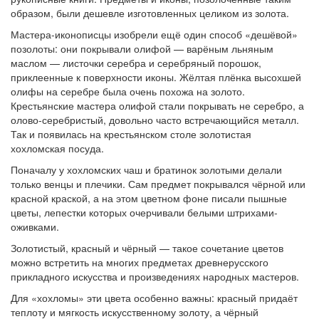
образом, были дешевле изготовленных целиком из золота.
Мастера-иконописцы изобрели ещё один способ «дешёвой»
позолоты: они покрывали олифой — варёным льняным
маслом — листочки серебра и серебряный порошок,
приклеенные к поверхности иконы. Жёлтая плёнка высохшей
олифы на серебре была очень похожа на золото.
Крестьянские мастера олифой стали покрывать не серебро, а
олово-серебристый, довольно часто встречающийся металл.
Так и появилась на крестьянском столе золотистая
хохломская посуда.
Поначалу у хохломских чаш и братинок золотыми делали
только венцы и плечики. Сам предмет покрывался чёрной или
красной краской, а на этом цветном фоне писали пышные
цветы, лепестки которых очерчивали белыми штрихами-
оживками.
Золотистый, красный и чёрный — такое сочетание цветов
можно встретить на многих предметах древнерусского
прикладного искусства и произведениях народных мастеров.
Для «хохломы» эти цвета особенно важны: красный придаёт
теплоту и мягкость искусственному золоту, а чёрный