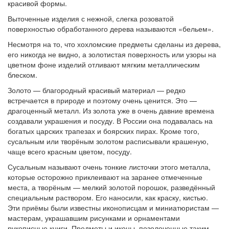
красивой формы.
Выточенные изделия с нежной, слегка розоватой
поверхностью обработанного дерева называются «бельем».
Несмотря на то, что хохломские предметы сделаны из дерева,
его никогда не видно, а золотистая поверхность или узоры на
цветном фоне изделий отливают мягким металлическим
блеском.
Золото — благородный красивый материал — редко
встречается в природе и поэтому очень ценится. Это —
драгоценный металл. Из золота уже в очень давние времена
создавали украшения и посуду. В России она подавалась на
богатых царских трапезах и боярских пирах. Кроме того,
сусальным или творёным золотом расписывали крашеную,
чаще всего красным цветом, посуду.
Сусальным называют очень тонкие листочки этого металла,
которые осторожно приклеивают на заранее отмеченные
места, а творёным — мелкий золотой порошок, разведённый
специальным раствором. Его наносили, как краску, кистью.
Эти приёмы были известны иконописцам и миниатюристам —
мастерам, украшавшим рисунками и орнаментами
рукописные книги. Предметы и иконы, позолоченные таким