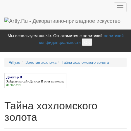
Toggl
navig
Мы используем cookie. Ознакомится с политикой
политикой
конфиденциальности
ОК
Artly.ru
Золотая хохлома
Тайна хохломского золота
Доктор В
Зайдите на сайт
Доктор В
если вы медик.
doctor-v.ru
Тайна хохломского
золота