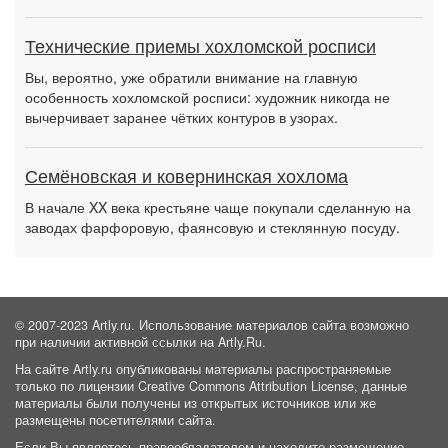
Технические приемы хохломской росписи
Вы, вероятно, уже обратили внимание на главную
особенность хохломской росписи: художник никогда не
вычерчивает заранее чётких контуров в узорах.
Семёновская и ковернинская хохлома
В начале XX века крестьяне чаще покупали сделанную на
заводах фарфоровую, фаянсовую и стеклянную посуду.
© 2007-2023 Artly.ru. Использование материалов сайта возможно
при наличии активной ссылки на Artly.Ru.
На сайте Artly.ru опубликованы материалы распространяемые
только по лицензии Creative Commons Attribution License, данные
материалы были получены из открытых источников или же
размещены посетителями сайта.
Если Вы являетесь правообладателем и находите размещение