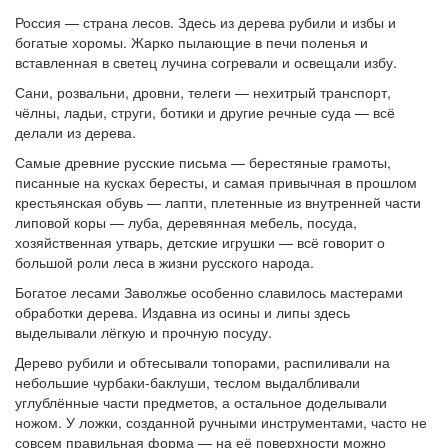
Россия — страна лесов. Здесь из дерева рубили и избы и
богатые хоромы. Жарко пылающие в печи поленья и
вставленная в светец лучина согревали и освещали избу.
Сани, розвальни, дровни, телеги — нехитрый транспорт,
чёлны, ладьи, струги, ботики и другие речные суда — всё
делали из дерева.
Самые древние русские письма — берестяные грамоты,
писанные на кусках бересты, и самая привычная в прошлом
крестьянская обувь — лапти, плетенные из внутренней части
липовой коры — луба, деревянная мебель, посуда,
хозяйственная утварь, детские игрушки — всё говорит о
большой роли леса в жизни русского народа.
Богатое лесами Заволжье особенно славилось мастерами
обработки дерева. Издавна из осины и липы здесь
выделывали лёгкую и прочную посуду.
Дерево рубили и обтесывали топорами, распиливали на
небольшие чурбаки-баклуши, теслом выдалбливали
углублённые части предметов, а остальное доделывали
ножом. У ложки, созданной ручными инструментами, часто не
совсем правильная форма — на её поверхности можно