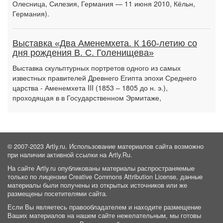
Олесница, Силезия, Германия — 11 июня 2010, Кёльн,
Германия).
Выставка «Два Аменемхета. К 160-летию со
дня рождения В. С. Голенищева»
Выставка скульптурных портретов одного из самых
известных правителей Древнего Египта эпохи Среднего
царства - Аменемхета III (1853 – 1805 до н. э.),
проходящая в в Государственном Эрмитаже,
© 2007-2023 Artly.ru. Использование материалов сайта возможно
при наличии активной ссылки на Artly.Ru.
На сайте Artly.ru опубликованы материалы распространяемые
только по лицензии Creative Commons Attribution License, данные
материалы были получены из открытых источников или же
размещены посетителями сайта.
Если Вы являетесь правообладателем и находите размещение
Ваших материалов на нашем сайте нежелательным, мы готовы