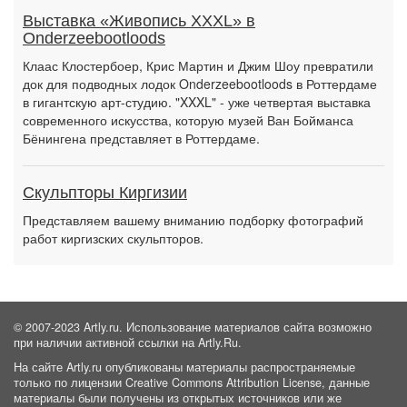
Выставка «Живопись XXXL» в
Onderzeebootloods
Клаас Клостербоер, Крис Мартин и Джим Шоу превратили
док для подводных лодок Onderzeebootloods в Роттердаме
в гигантскую арт-студию. "XXXL" - уже четвертая выставка
современного искусства, которую музей Ван Бойманса
Бёнингена представляет в Роттердаме.
Скульпторы Киргизии
Представляем вашему вниманию подборку фотографий
работ киргизских скульпторов.
© 2007-2023 Artly.ru. Использование материалов сайта возможно
при наличии активной ссылки на Artly.Ru.
На сайте Artly.ru опубликованы материалы распространяемые
только по лицензии Creative Commons Attribution License, данные
материалы были получены из открытых источников или же