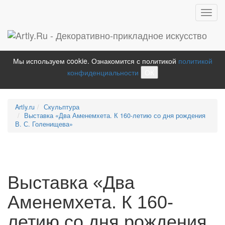
Toggl
navig
Мы используем cookie. Ознакомится с политикой
политикой
конфиденциальности
ОК
Artly.ru
Скульптура
Выставка «Два Аменемхета. К 160-летию со дня рождения
В. С. Голенищева»
Выставка «Два
Аменемхета. К 160-
летию со дня рождения