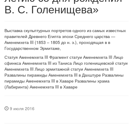
В. С. Голенищева»
Выставка скульптурных портретов одного из самых известных
правителей Древнего Египта эпохи Среднего царства —
Аменемхета III (1853 – 1805 до н. э.), проходящая в в
Государственном Эрмитаже,
Статуя Аменемхета III
Фрагмент статуи Аменемхета III
Лицо
сфинкса Аменемхета III из Таниса
Лицо голенищевской статуи
Аменемхета III
Лицо эрмитажной статуи Аменемхета III
Развалины пирамиды Аменемхета III в Дахштуре
Развалины
пирамиды Аменемхета III в Хаваре
Развалины храма
(Лабиринта) Аменемхета III в Хаваре
9 июля 2016