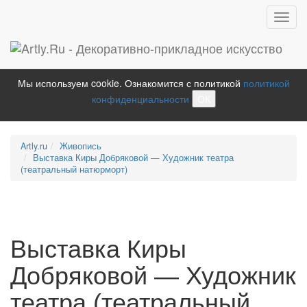
Toggl
navig
Мы используем cookie. Ознакомится с политикой
политикой
конфиденциальности
ОК
Artly.ru
Живопись
Выставка Киры Добряковой — Художник театра
(театральный натюрморт)
Выставка Киры
Добряковой — Художник
театра (театральный