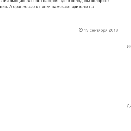
ытии эмоционального настроя, где в холодном колорите
ния. А оранжевые оттенки намекают зрителю на
19 сентября 2019
И
Д