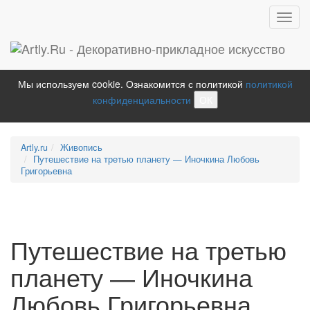
Toggl
navig
Мы используем cookie. Ознакомится с политикой
политикой
конфиденциальности
ОК
Artly.ru
Живопись
Путешествие на третью планету — Иночкина Любовь
Григорьевна
Путешествие на третью
планету — Иночкина
Любовь Григорьевна