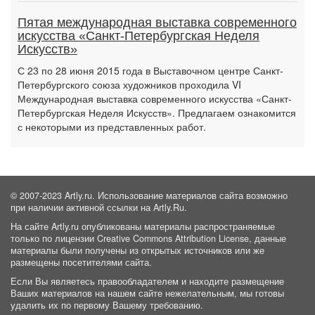
Пятая международная выставка современного
искусства «Санкт-Петербургская Неделя
Искусств»
С 23 по 28 июня 2015 года в Выставочном центре Санкт-
Петербургского союза художников проходила VI
Международная выставка современного искусства «Санкт-
Петербургская Неделя Искусств». Предлагаем ознакомится
с некоторыми из представленных работ.
© 2007-2023 Artly.ru. Использование материалов сайта возможно
при наличии активной ссылки на Artly.Ru.
На сайте Artly.ru опубликованы материалы распространяемые
только по лицензии Creative Commons Attribution License, данные
материалы были получены из открытых источников или же
размещены посетителями сайта.
Если Вы являетесь правообладателем и находите размещение
Ваших материалов на нашем сайте нежелательным, мы готовы
удалить их по первому Вашему требованию.