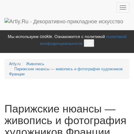
Toggl
navig
Мы используем cookie. Ознакомится с политикой
политикой
конфиденциальности
ОК
Artly.ru
Живопись
Парижские нюансы — живопись и фотография художников
Франции
Парижские нюансы —
живопись и фотография
художников Франции