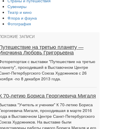
Страны и путешествия
Сувениры
Театр и кино
Флора и фауна
Фотография
ПОХОЖИЕ ЗАПИСИ
Путешествие на третью планету —
Иночкина Любовь Григорьевна
Фоторепортаж с выставки "Путешествие на третью
планету", проходившей в Выставочном Центре
Санкт-Петербургского Союза Художников с 26
ноября -по 8 декабря 2013 года.
К 70-летию Бориса Георгиевича Мигаля
Выставка "Учитель и ученики" К 70-летию Бориса
Георгиевича Мигаля, проходившая в марте 2016
года в Выставочном Центре Санкт-Петербургского
Союза Художников. На выставке были
представлены работы самого Бориса Мигаля и его