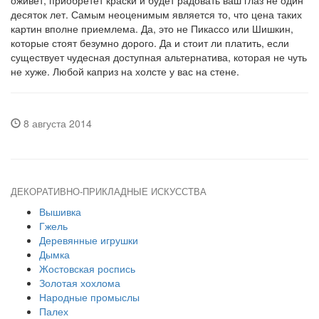
оживет, приобретет краски и будет радовать ваш глаз не один
десяток лет. Самым неоценимым является то, что цена таких
картин вполне приемлема. Да, это не Пикассо или Шишкин,
которые стоят безумно дорого. Да и стоит ли платить, если
существует чудесная доступная альтернатива, которая не чуть
не хуже. Любой каприз на холсте у вас на стене.
8 августа 2014
ДЕКОРАТИВНО-ПРИКЛАДНЫЕ ИСКУССТВА
Вышивка
Гжель
Деревянные игрушки
Дымка
Жостовская роспись
Золотая хохлома
Народные промыслы
Палех