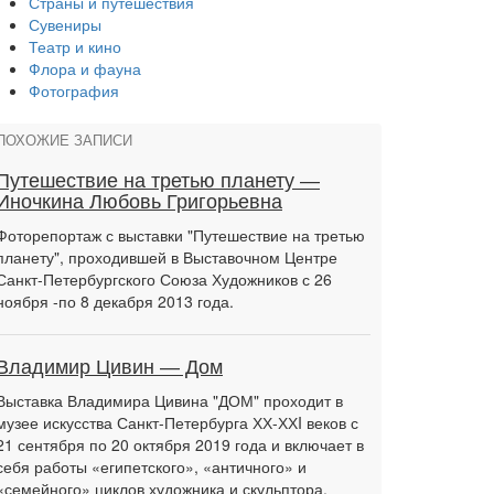
Страны и путешествия
Сувениры
Театр и кино
Флора и фауна
Фотография
ПОХОЖИЕ ЗАПИСИ
Путешествие на третью планету —
Иночкина Любовь Григорьевна
Фоторепортаж с выставки "Путешествие на третью
планету", проходившей в Выставочном Центре
Санкт-Петербургского Союза Художников с 26
ноября -по 8 декабря 2013 года.
Владимир Цивин — Дом
Выставка Владимира Цивина "ДОМ" проходит в
музее искусства Санкт-Петербурга ХХ-ХХI веков с
21 сентября по 20 октября 2019 года и включает в
себя работы «египетского», «античного» и
«семейного» циклов художника и скульптора.