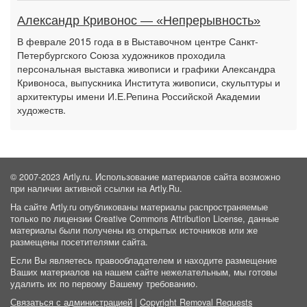
Александр Кривонос — «Непрерывность»
В феврале 2015 года в в Выставочном центре Санкт-
Петербургского Союза художников проходила
персональная выставка живописи и графики Александра
Кривоноса, выпускника Института живописи, скульптуры и
архитектуры имени И.Е.Репина Российской Академии
художеств.
© 2007-2023 Artly.ru. Использование материалов сайта возможно
при наличии активной ссылки на Artly.Ru.
На сайте Artly.ru опубликованы материалы распространяемые
только по лицензии Creative Commons Attribution License, данные
материалы были получены из открытых источников или же
размещены посетителями сайта.
Если Вы являетесь правообладателем и находите размещение
Ваших материалов на нашем сайте нежелательным, мы готовы
удалить их по первому Вашему требованию.
Связаться с администрацией
|
Copyright Removal Requests