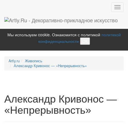
Toggl
navig
Мы используем cookie. Ознакомится с политикой
политикой
конфиденциальности
ОК
Artly.ru
Живопись
Александр Кривонос — «Непрерывность»
Александр Кривонос —
«Непрерывность»