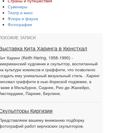
Страны и путешествия
Сувениры
Театр и кино
Флора и фауна
Фотография
ПОХОЖИЕ ЗАПИСИ
Выставка Кита Харинга в Кюнстхал
Кит Харинг (Keith Haring, 1958-1990) -
американский художник и скульптор, воспитанный
на культуре комиксов и граффити, что позволило
создать ему уникальный визуальный стиль . Харинг
рисовал граффити в нью-йоркской подземке, а
также в Мельбурне, Сиднее, Рио-де-Жанейро,
Амстердаме, Париже, Берлине.
Скульпторы Киргизии
Представляем вашему вниманию подборку
фотографий работ киргизских скульпторов.