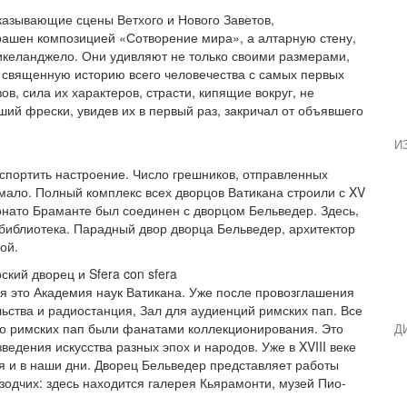
казывающие сцены Ветхого и Нового Заветов,
рашен композицией «Сотворение мира», а алтарную стену,
келанджело. Они удивляют не только своими размерами,
 священную историю всего человечества с самых первых
в, сила их характеров, страсти, кипящие вокруг, не
ший фрески, увидев их в первый раз, закричал от объявшего
И
 испортить настроение. Число грешников, отправленных
 мало. Полный комплекс всех дворцов Ватикана строили с XV
онато Браманте был соединен с дворцом Бельведер. Здесь,
 библиотека. Парадный двор дворца Бельведер, архитектор
ой.
ский дворец и Sfera con sfera
ня это Академия наук Ватикана. Уже после провозглашения
ьства и радиостанция, Зал для аудиенций римских пап. Все
во римских пап были фанатами коллекционирования. Это
Д
едения искусства разных эпох и народов. Уже в XVIII веке
 и в наши дни. Дворец Бельведер представляет работы
одчих: здесь находится галерея Кьярамонти, музей Пио-