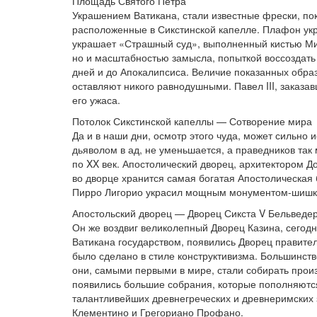
Площадь Святого Петра
Украшением Ватикана, стали известные фрески, по
расположенные в Сикстинской капелле. Плафон ук
украшает «Страшный суд», выполненный кистью Ми
но и масштабностью замысла, попыткой воссоздать
дней и до Апокалипсиса. Величие показанных образо
оставляют никого равнодушными. Павел III, заказав
его ужаса.
Потолок Сикстинской капеллы — Сотворение мира
Да и в наши дни, осмотр этого чуда, может сильно
дьяволом в ад, не уменьшается, а праведников так
по XX век. Апостолический дворец, архитектором Д
во дворце хранится самая богатая Апостолическая
Пирро Лигорио украсил мощным монументом-шишк
Апостольский дворец — Дворец Сикста V
Бельведер
Он же воздвиг великолепный Дворец Казина, сегод
Ватикана государством, появились Дворец правител
было сделано в стиле конструктивизма. Большинст
они, самыми первыми в мире, стали собирать произв
появились большие собрания, которые пополняются
талантливейших древнегреческих и древнеримских з
Клементино и Грегориано Профано.