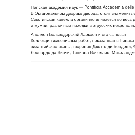
Папская академия наук — Pontificia Accademia delle
В Октагональном дворике дворца, стоят знамениты
Сикстинская капелла органично вливается во весь 
и мумии, различные находки в этрусских некрополях
Аполлон Бельведерский
Лаокоон и его сыновья
Коллекция живописных работ, показанная в Пинакот
византийские иконы, творения Джотто ди Бондони,
Леонардо да Винчи, Тициана Вечеллио, Микеландже