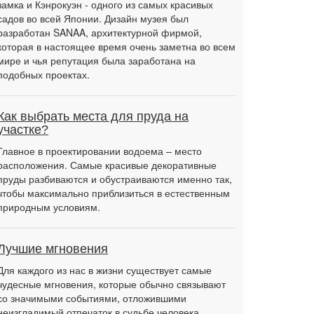
замка и Кэнрокуэн - одного из самых красивых
садов во всей Японии. Дизайн музея был
разработан SANAA, архитектурной фирмой,
которая в настоящее время очень заметна во всем
мире и чья репутация была заработана на
подобных проектах.
Как выбрать места для пруда на
участке?
Главное в проектировании водоема – место
расположения. Самые красивые декоративные
пруды разбиваются и обустраиваются именно так,
чтобы максимально приблизиться в естественным
природным условиям.
Лучшие мгновения
Для каждого из нас в жизни существует самые
чудесные мгновения, которые обычно связывают
со значимыми событиями, отложившими
неизгладимый отпечаток в судьбе человека.