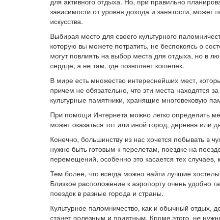
для активного отдыха. Но, при правильно планиров
зависимости от уровня дохода и занятости, может 
искусства.
Выбирая место для своего культурного паломничес
которую вы можете потратить, не беспокоясь о со
могут повлиять на выбор места для отдыха, но в лю
сердце, а не там, где позволяет кошелек.
В мире есть множество интереснейших мест, которы
причем не обязательно, что эти места находятся з
культурные памятники, хранящие многовековую пам
При помощи Интернета можно легко определить мес
может оказаться тот или иной город, деревня или д
Конечно, большинству из нас хочется побывать в чу
нужно быть готовым к перелетам, поездке на поез
перемещений, особенно это касается тех случаев,
Тем более, что всегда можно найти лучшие хостелы
Близкое расположение к аэропорту очень удобно та
поездок в разные города и страны.
Культурное паломничество, как и обычный отдых, д
станет полезным и приятным. Кроме этого, не нужн