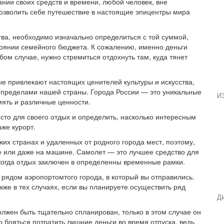
ании своих средств и времени, любой человек, вне
позволить себе путешествие в настоящие эпицентры мира
тва, необходимо изначально определиться с той суммой,
стоянии семейного бюджета. К сожалению, именно деньги
бом случае, нужно стремиться отдохнуть там, куда тянет
е привлекают настоящих ценителей культуры и искусства,
а пределами нашей страны. Города России — это уникальные
И
ять и различные ценности.
то для своего отдых и определить, насколько интересным
аже курорт.
жих странах и удаленных от родного города мест, поэтому,
де или даже на машине. Самолет — это лучшее средство для
 когда отдых заключен в определенны временные рамки.
 рядом аэропортомтого города, в который вы отправились.
кже в тех случаях, если вы планируете осуществить ряд
Д
олжен быть тщательно спланирован, только в этом случае он
о бояться потратить лишние деньги во время отпуска, ведь