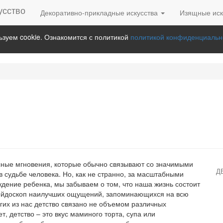
Декоративно-прикладные искусства
Изящные иск
зуем cookie. Ознакомится с политикой
политикой конфиденциальн
есные мгновения, которые обычно связывают со значимыми
Д
 судьбе человека. Но, как не странно, за масштабными
ждение ребенка, мы забываем о том, что наша жизнь состоит
лейдоскоп наилучших ощущений, запоминающихся на всю
гих из нас детство связано не объемом различных
, детство – это вкус маминого торта, супа или