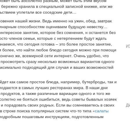
 может быть абсолютно разным, может быть этим вкусом
бережно хранила в специальной записной книжке, или же
ьствием уплетали все соседские дети…
новения нашей жизни. Ведь именно на ужин, обед, завтрак
линарным способностям оцениваем будущую невестку…
интересное занятие, которое без сомнения, н останется без
осто членов семьи, которые с нетерпением будут ждать
аемся, что сегодня готовка – это более простое занятие,
И
м более, что найти любое блюдо сегодня можно при помощи
конечно же, всемирной сети интернет. Очень удобно, что
просмотреть сразу несколько возможных вариантов одного
максимально подходящий для случая и ваших возможностей
дет как самое простое блюда, например, бутерброды, так и
 подаются в самых лучших ресторанах мира. В наши дни
 продуктов, а также различные вариации одного и того же
солютно не бояться ошибиться, ведь советы бывалых хозяек
и порадовать своих родных. Если вы сомневаетесь в своих
Д
в строке поиска популярных систем что-то типа «
салаты
к подробным пошаговым инструкциям, подготовленным