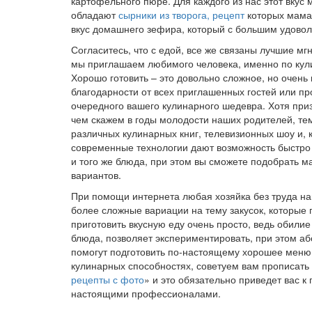
картофельного пюре. Для каждого из нас этот вкус
обладают
сырники из творога, рецепт
которых мама 
вкус домашнего зефира, который с большим удовол
Согласитесь, что с едой, все же связаны лучшие мг
мы приглашаем любимого человека, именно по ку
Хорошо готовить – это довольно сложное, но очень 
благодарности от всех приглашенных гостей или пр
очередного вашего кулинарного шедевра. Хотя призн
чем скажем в годы молодости наших родителей, те
различных кулинарных книг, телевизионных шоу и, 
современные технологии дают возможность быстро 
и того же блюда, при этом вы сможете подобрать 
вариантов.
При помощи интернета любая хозяйка без труда най
более сложные вариации на тему закусок, которые
приготовить вкусную еду очень просто, ведь обилие
блюда, позволяет экспериментировать, при этом аб
помогут подготовить по-настоящему хорошее меню 
кулинарных способностях, советуем вам прописать 
рецепты с фото
» и это обязательно приведет вас 
настоящими профессионалами.