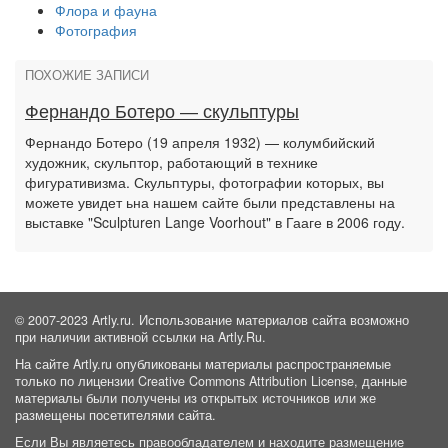
Флора и фауна
Фотография
ПОХОЖИЕ ЗАПИСИ
Фернандо Ботеро — скульптуры
Фернандо Ботеро (19 апреля 1932) — колумбийский
художник, скульптор, работающий в технике
фигуративизма. Скульптуры, фотографии которых, вы
можете увидет ьна нашем сайте были представлены на
выставке "Sculpturen Lange Voorhout" в Гааге в 2006 году.
© 2007-2023 Artly.ru. Использование материалов сайта возможно
при наличии активной ссылки на Artly.Ru.
На сайте Artly.ru опубликованы материалы распространяемые
только по лицензии Creative Commons Attribution License, данные
материалы были получены из открытых источников или же
размещены посетителями сайта.
Если Вы являетесь правообладателем и находите размещение