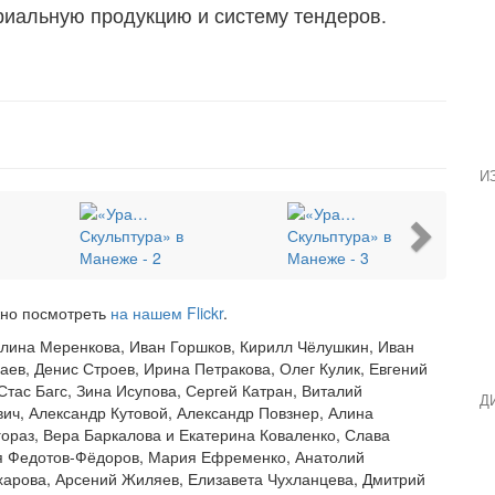
риальную продукцию и систему тендеров.
И
Next
жно посмотреть
на нашем Flickr
.
елина Меренкова, Иван Горшков, Кирилл Чёлушкин, Иван
аев, Денис Строев, Ирина Петракова, Олег Кулик, Евгений
тас Багс, Зина Исупова, Сергей Катран, Виталий
Д
ич, Александр Кутовой, Александр Повзнер, Алина
ораз, Вера Баркалова и Екатерина Коваленко, Слава
ья Федотов-Фёдоров, Мария Ефременко, Анатолий
харова, Арсений Жиляев, Елизавета Чухланцева, Дмитрий