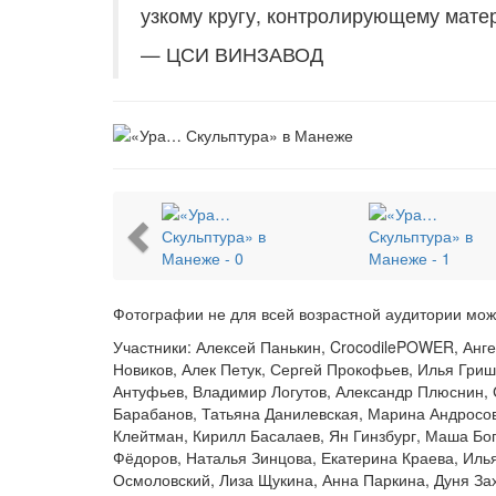
узкому кругу, контролирующему мате
— ЦСИ ВИНЗАВОД
Previous
Фотографии не для всей возрастной аудитории мо
Участники: Алексей Панькин, CrocodilePOWER, Анг
Новиков, Алек Петук, Сергей Прокофьев, Илья Гриш
Антуфьев, Владимир Логутов, Александр Плюснин, С
Барабанов, Татьяна Данилевская, Марина Андросов
Клейтман, Кирилл Басалаев, Ян Гинзбург, Маша Бог
Фёдоров, Наталья Зинцова, Екатерина Краева, Ил
Осмоловский, Лиза Щукина, Анна Паркина, Дуня За