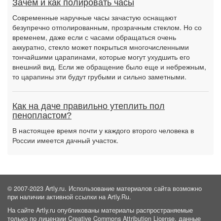
Зачем и как полировать часы
Современные наручные часы зачастую оснащают
безупречно отполированным, прозрачным стеклом. Но со
временем, даже если с часами обращаться очень
аккуратно, стекло может покрыться многочисленными
тончайшими царапинами, которые могут ухудшить его
внешний вид. Если же обращение было еще и небрежным,
то царапины эти будут грубыми и сильно заметными.
Как на даче правильно утеплить пол
пенопластом?
В настоящее время почти у каждого второго человека в
России имеется дачный участок.
© 2007-2023 Artly.ru. Использование материалов сайта возможно
при наличии активной ссылки на Artly.Ru.
На сайте Artly.ru опубликованы материалы распространяемые
только по лицензии Creative Commons Attribution License, данные