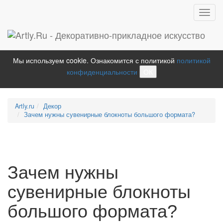
Toggl
navig
Мы используем cookie. Ознакомится с политикой
политикой
конфиденциальности
ОК
Artly.ru
Декор
Зачем нужны сувенирные блокноты большого формата?
Зачем нужны
сувенирные блокноты
большого формата?