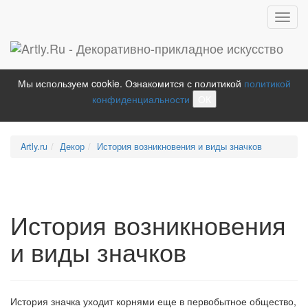
Toggl
navig
Мы используем cookie. Ознакомится с политикой
политикой
конфиденциальности
ОК
Artly.ru
Декор
История возникновения и виды значков
История возникновения
и виды значков
История значка уходит корнями еще в первобытное общество,