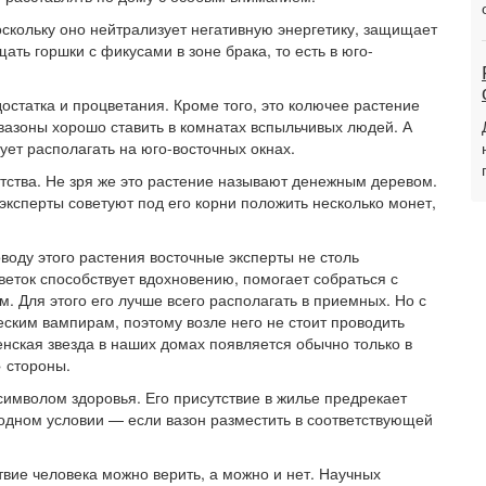
скольку оно нейтрализует негативную энергетику, защищает
ать горшки с фикусами в зоне брака, то есть в юго-
остатка и процветания. Кроме того, это колючее растение
 вазоны хорошо ставить в комнатах вспыльчивых людей. А
дует располагать на юго-восточных окнах.
тства. Не зря же это растение называют денежным деревом.
 эксперты советуют под его корни положить несколько монет,
оводу этого растения восточные эксперты не столь
веток способствует вдохновению, помогает собраться с
 Для этого его лучше всего располагать в приемных. Но с
еским вампирам, поэтому возле него не стоит проводить
енская звезда в наших домах появляется обычно только в
» стороны.
 символом здоровья. Его присутствие в жилье предрекает
одном условии — если вазон разместить в соответствующей
твие человека можно верить, а можно и нет. Научных