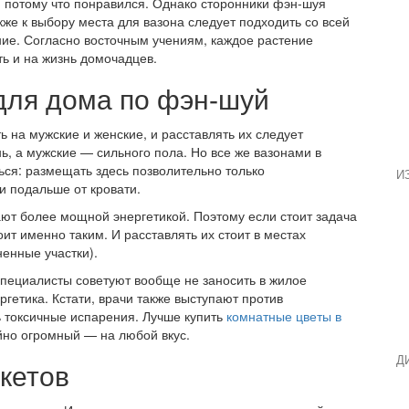
к, потому что понравился. Однако сторонники фэн-шуя
кже к выбору места для вазона следует подходить со всей
ние. Согласно восточным учениям, каждое растение
ть и на жизнь домочадцев.
для дома по фэн-шуй
 на мужские и женские, и расставлять их следует
ь, а мужские — сильного пола. Но все же вазонами в
ься: размещать здесь позволительно только
И
и подальше от кровати.
ают более мощной энергетикой. Поэтому если стоит задача
оит именно таким. И расставлять их стоит в местах
ненные участки).
специалисты советуют вообще не заносить в жилое
гетика. Кстати, врачи также выступают против
ть токсичные испарения. Лучше купить
комнатные цветы в
айно огромный — на любой вкус.
Д
кетов