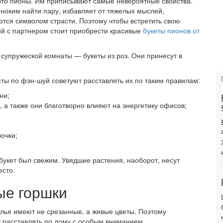
это пионы. Им приписывают самые невероятные свойства.
иноким найти пару, избавляет от тяжелых мыслей,
аются символом страсти. Поэтому чтобы встретить свою
й с партнером стоит приобрести красивые
букеты пионов от
супружеской комнаты — букеты из роз. Они принесут в
исты по фэн-шуй советуют расставлять их по таким правилам:
ни;
, а также они благотворно влияют на энергетику офисов;
очки;
букет был свежим. Увядшие растения, наоборот, несут
есто.
ые горшки
лья имеют не срезанные, а живые цветы. Поэтому
 расставлять по дому с особым вниманием.