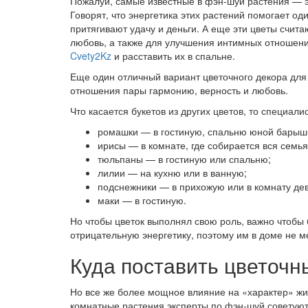
Пожалуй, самые известные в фэн-шуй растения — 
Говорят, что энергетика этих растений помогает од
притягивают удачу и деньги. А еще эти цветы счит
любовь, а также для улучшения интимных отношени
Cvety2Kz
и расставить их в спальне.
Еще один отличный вариант цветочного декора для 
отношения пары гармонию, верность и любовь.
Что касается букетов из других цветов, то специал
ромашки — в гостиную, спальню юной барыш
ирисы — в комнате, где собирается вся семья
тюльпаны — в гостиную или спальню;
лилии — на кухню или в ванную;
подснежники — в прихожую или в комнату дев
маки — в гостиную.
Но чтобы цветок выполнял свою роль, важно чтобы 
отрицательную энергетику, поэтому им в доме не м
Куда поставить цветочн
Но все же более мощное влияние на «характер» жи
комнатные растения эксперты по фэн-шуй советуют