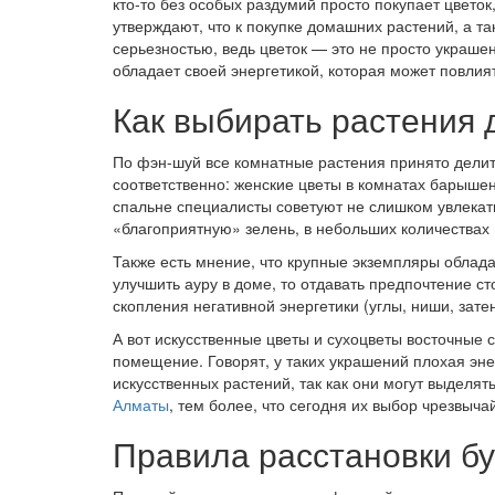
кто-то без особых раздумий просто покупает цвето
утверждают, что к покупке домашних растений, а та
серьезностью, ведь цветок — это не просто украше
обладает своей энергетикой, которая может повлия
Как выбирать растения 
По фэн-шуй все комнатные растения принято делить
соответственно: женские цветы в комнатах барышен
спальне специалисты советуют не слишком увлекат
«благоприятную» зелень, в небольших количествах 
Также есть мнение, что крупные экземпляры облад
улучшить ауру в доме, то отдавать предпочтение ст
скопления негативной энергетики (углы, ниши, зате
А вот искусственные цветы и сухоцветы восточные 
помещение. Говорят, у таких украшений плохая энер
искусственных растений, так как они могут выделя
Алматы
, тем более, что сегодня их выбор чрезвыч
Правила расстановки бу