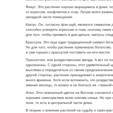
Фикус. Это растение хорошо выращивать в доме, по
от агрессии, конфликтов и ссор. Лучше всего размещ
западной части помещения.
Кактус. Он, согласно фэн-шуй, является символом д
способно усмирять агрессию и гнев, поэтому такие
для того, чтобы призвать в дом деньги, кактусы сле
Крассула. Это еще один традиционный символ бога
Но для того, чтобы растение привлекало богатство,
а сам горшок с крассулой поставить на юго-восток.
Пуансеттия, или рождественская звезда. А вот по п
однозначны. С одной стороны, этот удивительный ц
мыслями и определиться со своим предназначением.
другой стороны, растение принадлежит к энергетич
много времени. Хотя если вспомнить, что рождеств
зимние месяцы, то можно и не бояться ее «темной
Алоэ. Этот комнатный цветок на Востоке считается
хорошее самочувствие всем членам семьи. Но при 
зоне, то есть в центральной части дома.
В теорию о влиянии растений на судьбу и самочувс