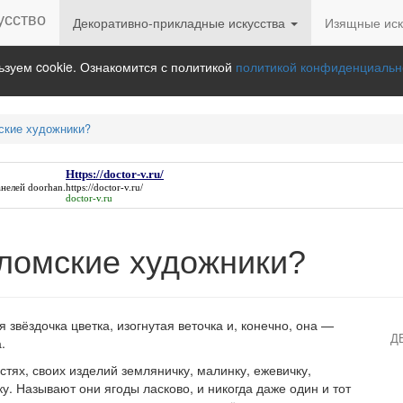
Декоративно-прикладные искусства
Изящные иск
зуем cookie. Ознакомится с политикой
политикой конфиденциальн
ские художники?
Https://doctor-v.ru/
нелей doorhan.
https://doctor-v.ru/
doctor-v.ru
ломские художники?
звёздочка цветка, изогнутая веточка и, конечно, она —
Д
.
тях, своих изделий земляничку, малинку, ежевичку,
у. Называют они ягоды ласково, и никогда даже один и тот