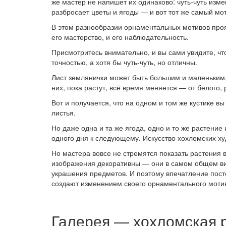
же мастер не напишет их одинаково: чуть-чуть изме
разбросает цветы и ягоды — и вот тот же самый мот
В этом разнообразии орнаментальных мотивов проя
его мастерство, и его наблюдательность.
Присмотритесь внимательно, и вы сами увидите, чт
точностью, а хотя бы чуть-чуть, но отличны.
Лист землянички может быть большим и маленьким,
них, пока растут, всё время меняется — от белого, 
Вот и получается, что на одном и том же кустике в
листья.
Но даже одна и та же ягода, одно и то же растение 
одного дня к следующему. Искусство хохломских ху
Но мастера вовсе не стремятся показать растения в
изображения декоративны — они в самом общем ви
украшения предметов. И поэтому впечатление пост
создают изменением своего орнаментального моти
Галерея — хохломская 