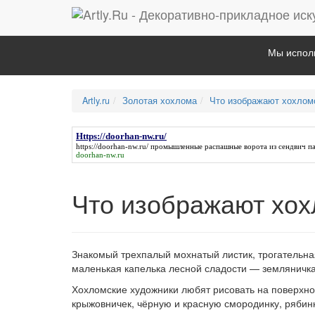
Мы исполь
Artly.ru
Золотая хохлома
Что изображают хохлом
Https://doorhan-nw.ru/
https://doorhan-nw.ru/
промышленные распашные ворота из сендвич па
doorhan-nw.ru
Что изображают хох
Знакомый трехпалый мохнатый листик, трогательная 
маленькая капелька лесной сладости — земляничка
Хохломские художники любят рисовать на поверхнос
крыжовничек, чёрную и красную смородинку, рябинк