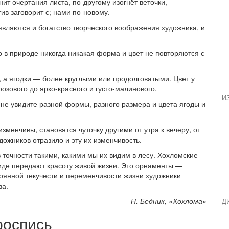
нит очертания листа, по-другому изогнёт веточки,
ив заговорит с; нами по-новому.
вляются и богатство творческого воображения художника, и
о в природе никогда никакая форма и цвет не повторяются с
 а ягодки — более круглыми или продолговатыми. Цвет у
розового до ярко-красного и густо-малинового.
И
ы не увидите разной формы, разного размера и цвета ягоды и
изменчивы, становятся чуточку другими от утра к вечеру, от
дожников отразило и эту их изменчивость.
 точности такими, какими мы их видим в лесу. Хохломские
де передают красоту живой жизни. Это орнаменты —
оянной текучести и переменчивости жизни художники
ва.
Н. Бедник, «Хохлома»
Д
роспись