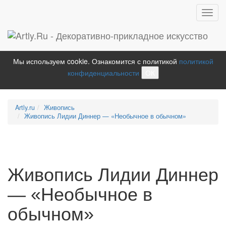
Toggl
navig
Мы используем cookie. Ознакомится с политикой
политикой
конфиденциальности
ОК
Artly.ru
Живопись
Живопись Лидии Диннер — «Необычное в обычном»
Живопись Лидии Диннер
— «Необычное в
обычном»