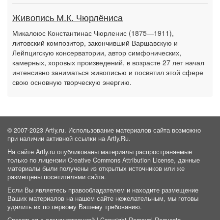
Живопись М.К. Чюрлёниса
Микалоюс Константинас Чюрленис (1875—1911),
литовский композитор, закончивший Варшавскую и
Лейпцигскую консерватории, автор симфонических,
камерных, хоровых произведений, в возрасте 27 лет начал
интенсивно заниматься живописью и посвятил этой сфере
свою основную творческую энергию.
© 2007-2023 Artly.ru. Использование материалов сайта возможно
при наличии активной ссылки на Artly.Ru.
На сайте Artly.ru опубликованы материалы распространяемые
только по лицензии Creative Commons Attribution License, данные
материалы были получены из открытых источников или же
размещены посетителями сайта.
Если Вы являетесь правообладателем и находите размещение
Ваших материалов на нашем сайте нежелательным, мы готовы
удалить их по первому Вашему требованию.