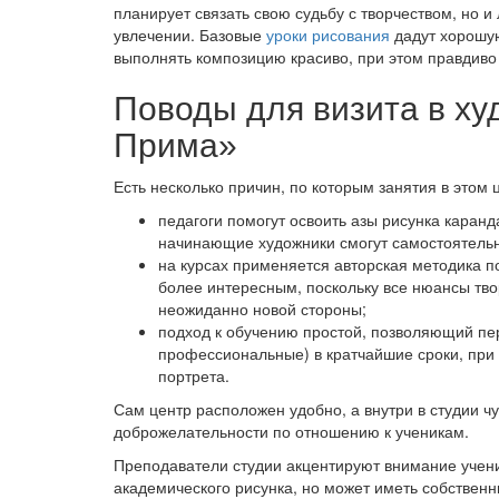
планирует связать свою судьбу с творчеством, но 
увлечении. Базовые
уроки рисования
дадут хорошую
выполнять композицию красиво, при этом правдиво
Поводы для визита в х
Прима»
Есть несколько причин, по которым занятия в этом 
педагоги помогут освоить азы рисунка каранда
начинающие художники смогут самостоятельн
на курсах применяется авторская методика п
более интересным, поскольку все нюансы тв
неожиданно новой стороны;
подход к обучению простой, позволяющий пер
профессиональные) в кратчайшие сроки, при 
портрета.
Сам центр расположен удобно, а внутри в студии 
доброжелательности по отношению к ученикам.
Преподаватели студии акцентируют внимание учени
академического рисунка, но может иметь собственн