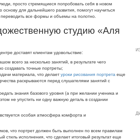
и люди, просто стремящиеся попробовать себя в новом
 основу для дальнейшего развития, помогут научиться
 переводить все формы и объемы на полотно.
удожественную студию «Аля
И
центре доставят клиентам удовольствие:
шом всего за несколько занятий, в результате чего
о создавать точные портреты;
одачи материала, что делает
уроки рисования портрета
еще
орчества раскрываются перед слушателями занятий с
едать знания базового уровня (а при желании ученика и
этом не упустить ни одну важную деталь в создании
Д
чувствуется особая атмосфера комфорта и
ков, что портрет должен быть выполнен по всем правилам
ый стиль исполнения, что сделает итоговый результат еще