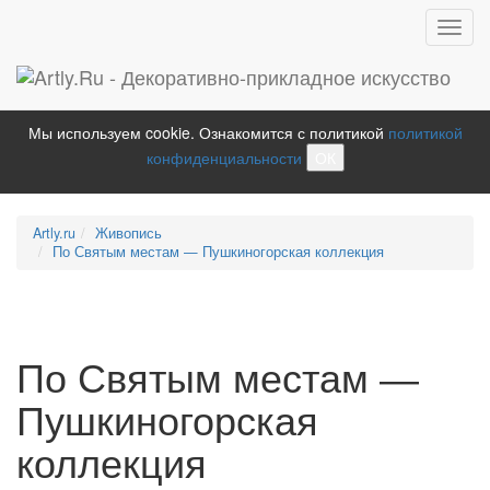
Toggl
navig
Мы используем cookie. Ознакомится с политикой
политикой
конфиденциальности
ОК
Artly.ru
Живопись
По Святым местам — Пушкиногорская коллекция
По Святым местам —
Пушкиногорская
коллекция