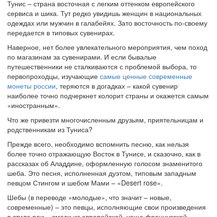
Тунис – страна восточная с легким оттенком европейского
сервиса и шика. Тут редко увидишь женщин в национальных
одеждах или мужчин в галабейях. Зато восточность по-своему
передается в типовых сувенирах.
Наверное, нет более увлекательного мероприятия, чем поход
по магазинам за сувенирами. И если бывалые
путешественники не сталкиваются с проблемой выбора, то
первопроходцы, изучающие
самые ценные современные
монеты россии
, теряются в догадках – какой сувенир
наиболее точно подчеркнет колорит страны и окажется самым
«иностранным».
Что же привезти многочисленным друзьям, приятельницам и
родственникам из Туниса?
Прежде всего, необходимо вспомнить песню, как нельзя
более точно отражающую Восток в Тунисе, и сказочно, как в
рассказах об Аладдине, оформленную голосом знаменитого
шеба. Это песня, исполненная дуэтом, типовым западным
певцом Стингом и шебом Мами – «Desert rose».
Шебы (в переводе «молодые», что значит – новые,
современные) – это певцы, исполняющие свои произведения
в стиле раи – смеси из европейской, чаще французской,