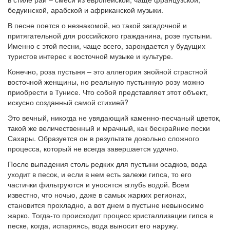
бедуинской, арабской и африканской музыки.
В песне поется о незнакомой, но такой загадочной и
притягательной для российского гражданина, розе пустыни.
Именно с этой песни, чаще всего, зарождается у будущих
туристов интерес к восточной музыке и культуре.
Конечно, роза пустыня – это аллегория знойной страстной
восточной женщины, но реальную пустынную розу можно
приобрести в Тунисе. Что собой представляет этот объект,
искусно созданный самой стихией?
Это вечный, никогда не увядающий каменно-песчаный цветок,
такой же величественный и мрачный, как бескрайние пески
Сахары. Образуется он в результате довольно сложного
процесса, который не всегда завершается удачно.
После выпадения столь редких для пустыни осадков, вода
уходит в песок, и если в нем есть залежи гипса, то его
частички фильтруются и уносятся вглубь водой. Всем
известно, что ночью, даже в самых жарких регионах,
становится прохладно, а вот днем в пустыне невыносимо
жарко. Тогда-то происходит процесс кристаллизации гипса в
песке, когда, испаряясь, вода выносит его наружу.