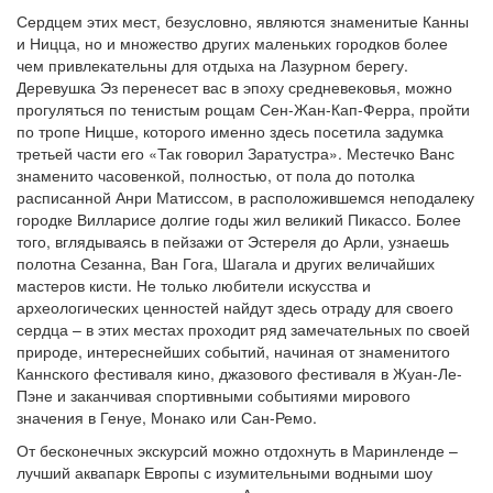
Сердцем этих мест, безусловно, являются знаменитые Канны
и Ницца, но и множество других маленьких городков более
чем привлекательны для отдыха на Лазурном берегу.
Деревушка Эз перенесет вас в эпоху средневековья, можно
прогуляться по тенистым рощам Сен-Жан-Кап-Ферра, пройти
по тропе Ницше, которого именно здесь посетила задумка
третьей части его «Так говорил Заратустра». Местечко Ванс
знаменито часовенкой, полностью, от пола до потолка
расписанной Анри Матиссом, в расположившемся неподалеку
городке Вилларисе долгие годы жил великий Пикассо. Более
того, вглядываясь в пейзажи от Эстереля до Арли, узнаешь
полотна Сезанна, Ван Гога, Шагала и других величайших
мастеров кисти. Не только любители искусства и
археологических ценностей найдут здесь отраду для своего
сердца – в этих местах проходит ряд замечательных по своей
природе, интереснейших событий, начиная от знаменитого
Каннского фестиваля кино, джазового фестиваля в Жуан-Ле-
Пэне и заканчивая спортивными событиями мирового
значения в Генуе, Монако или Сан-Ремо.
От бесконечных экскурсий можно отдохнуть в Маринленде –
лучший аквапарк Европы с изумительными водными шоу