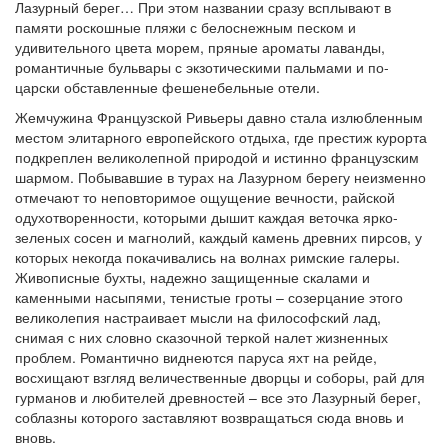
Лазурный берег… При этом названии сразу всплывают в
памяти роскошные пляжи с белоснежным песком и
удивительного цвета морем, пряные ароматы лаванды,
романтичные бульвары с экзотическими пальмами и по-
царски обставленные фешенебельные отели.
Жемчужина Французской Ривьеры давно стала излюбленным
местом элитарного европейского отдыха, где престиж курорта
подкреплен великолепной природой и истинно французским
шармом. Побывавшие в турах на Лазурном берегу неизменно
отмечают то неповторимое ощущение вечности, райской
одухотворенности, которыми дышит каждая веточка ярко-
зеленых сосен и магнолий, каждый камень древних пирсов, у
которых некогда покачивались на волнах римские галеры.
Живописные бухты, надежно защищенные скалами и
каменными насыпями, тенистые гроты – созерцание этого
великолепия настраивает мысли на философский лад,
снимая с них словно сказочной теркой налет жизненных
проблем. Романтично виднеются паруса яхт на рейде,
восхищают взгляд величественные дворцы и соборы, рай для
гурманов и любителей древностей – все это Лазурный берег,
соблазны которого заставляют возвращаться сюда вновь и
вновь.