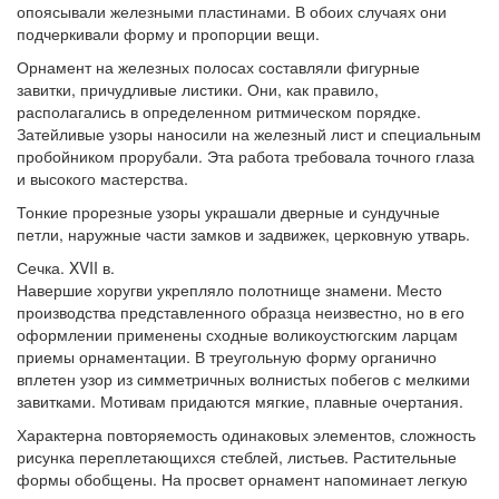
опоясывали железными пластинами. В обоих случаях они
подчеркивали форму и пропорции вещи.
Орнамент на железных полосах составляли фигурные
завитки, причудливые листики. Они, как правило,
располагались в определенном ритмическом порядке.
Затейливые узоры наносили на железный лист и специальным
пробойником прорубали. Эта работа требовала точного глаза
и высокого мастерства.
Тонкие прорезные узоры украшали дверные и сундучные
петли, наружные части замков и задвижек, церковную утварь.
Сечка. XVII в.
Навершие хоругви укрепляло полотнище знамени. Место
производства представленного образца неизвестно, но в его
оформлении применены сходные воликоустюгским ларцам
приемы орнаментации. В треугольную форму органично
вплетен узор из симметричных волнистых побегов с мелкими
завитками. Мотивам придаются мягкие, плавные очертания.
Характерна повторяемость одинаковых элементов, сложность
рисунка переплетающихся стеблей, листьев. Растительные
формы обобщены. На просвет орнамент напоминает легкую