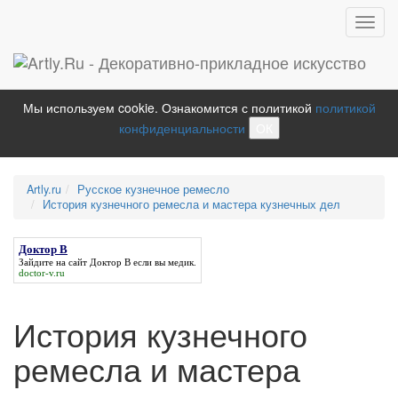
Toggl
navig
Мы используем cookie. Ознакомится с политикой
политикой
конфиденциальности
ОК
Artly.ru
Русское кузнечное ремесло
История кузнечного ремесла и мастера кузнечных дел
Доктор В
Зайдите на сайт
Доктор В
если вы медик.
doctor-v.ru
История кузнечного
ремесла и мастера