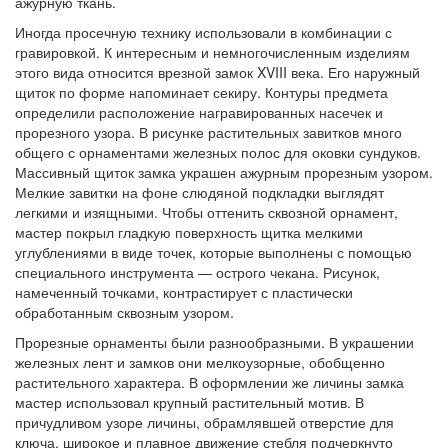
ажурную ткань.
Иногда просечную технику использовали в комбинации с
гравировкой. К интересным и немногочисленным изделиям
этого вида относится врезной замок XVIII века. Его наружный
щиток по форме напоминает секиру. Контуры предмета
определили расположение награвированных насечек и
прорезного узора. В рисунке растительных завитков много
общего с орнаментами железных полос для оковки сундуков.
Массивный щиток замка украшен ажурным прорезным узором.
Мелкие завитки на фоне слюдяной подкладки выглядят
легкими и изящными. Чтобы оттенить сквозной орнамент,
мастер покрыл гладкую поверхность щитка мелкими
углублениями в виде точек, которые выполнены с помощью
специального инструмента — острого чекана. Рисунок,
намеченный точками, контрастирует с пластически
обработанным сквозным узором.
Прорезные орнаменты были разнообразными. В украшении
железных лент и замков они мелкоузорные, обобщенно
растительного характера. В оформлении же личины замка
мастер использовал крупный растительный мотив. В
причудливом узоре личины, обрамлявшей отверстие для
ключа, широкое и плавное движение стебля подчеркнуто