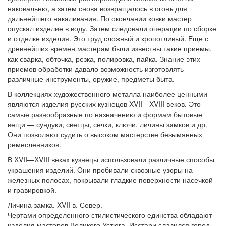
наковальню, а затем снова возвращалось в огонь для
дальнейшего накаливания. По окончании ковки мастер
опускал изделие в воду. Затем следовали операции по сборке
и отделке изделия. Это труд сложный и кропотливый. Еще с
древнейших времен мастерам были известны такие приемы,
как сварка, обточка, резка, полировка, пайка. Знание этих
приемов обработки давало возможность изготовлять
различные инструменты, оружие, предметы быта.
В коллекциях художественного металла наиболее ценными
являются изделия русских кузнецов XVII—XVIII веков. Это
самые разнообразные по назначению и формам бытовые
вещи — сундуки, светцы, сечки, ключи, личины замков и др.
Они позволяют судить о высоком мастерстве безымянных
ремесленников.
В XVII—XVIII веках кузнецы использовали различные способы
украшения изделий. Они пробивали сквозные узоры на
железных полосах, покрывали гладкие поверхности насечкой
и гравировкой.
Личина замка. XVII в. Север.
Чертами определенного стилистического единства обладают
изделия мастеров Великого Устюга. Исстари славился город