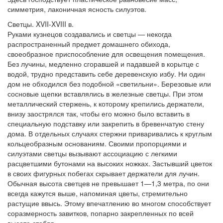
симметрия, лаконичная ясность силуэтов.
Светцы. XVII-XVIII в.
Руками кузнецов создавались и светцы — некогда
распространенный предмет домашнего обихода,
своеобразное приспособление для освещения помещения.
Без лучины, медленно сгоравшей и падавшей в корытце с
водой, трудно представить себе деревенскую избу. Ни один
дом не обходился без подобной «светильни». Березовые или
сосновые щепки вставлялись в железные светцы. При этом
металлический стержень, к которому крепились держатели,
внизу заострялся так, чтобы его можно было вставить в
специальную подставку или закрепить в бревенчатую стену
дома. В отдельных случаях стержни приваривались к круглым
кольцеобразным основаниям. Своими пропорциями и
силуэтами светцы вызывают ассоциацию с легкими
расцветшими бутонами на высоких ножках. Застывший цветок
в своих фигурных побегах скрывает держатели для лучин.
Обычная высота светцев не превышает 1—1,3 метра, по они
всегда кажутся выше, напоминая цветы, стремительно
растущие ввысь. Этому впечатлению во многом способствует
соразмерность завитков, попарно закрепленных по всей