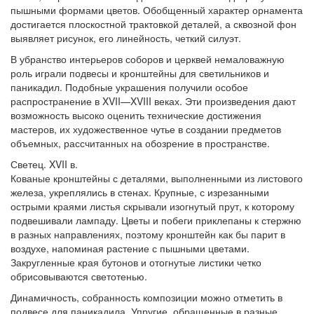
пышными формами цветов. Обобщенный характер орнамента
достигается плоскостной трактовкой деталей, а сквозной фон
выявляет рисунок, его линейность, четкий силуэт.
В убранство интерьеров соборов и церквей немаловажную
роль играли подвесы и кронштейны для светильников и
паникадил. Подобные украшения получили особое
распространение в XVII—XVIII веках. Эти произведения дают
возможность высоко оценить технические достижения
мастеров, их художественное чутье в создании предметов
объемных, рассчитанных на обозрение в пространстве.
Светец. XVII в.
Кованые кронштейны с деталями, выполненными из листового
железа, укреплялись в стенах. Крупные, с изрезанными
острыми краями листья скрывали изогнутый прут, к которому
подвешивали лампаду. Цветы и побеги приклепаны к стержню
в разных направлениях, поэтому кронштейн как бы парит в
воздухе, напоминая растение с пышными цветами.
Закругленные края бутонов и отогнутые листики четко
обрисовываются светотенью.
Динамичность, собранность композиции можно отметить в
подвесе для паникадила. Упругие, обращенные в разные