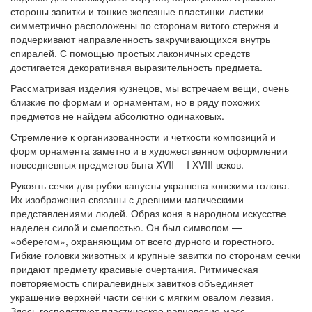
стороны завитки и тонкие железные пластинки-листики
симметрично расположены по сторонам витого стержня и
подчеркивают направленность закручивающихся внутрь
спиралей. С помощью простых лаконичных средств
достигается декоративная выразительность предмета.
Рассматривая изделия кузнецов, мы встречаем вещи, очень
близкие по формам и орнаментам, но в ряду похожих
предметов не найдем абсолютно одинаковых.
Стремление к организованности и четкости композиций и
форм орнамента заметно и в художественном оформлении
повседневных предметов быта XVII— I XVIII веков.
Рукоять сечки для рубки капусты украшена конскими голова.
Их изображения связаны с древними магическими
представлениями людей. Образ коня в народном искусстве
наделен силой и смелостью. Он был символом —
«оберегом», охраняющим от всего дурного и горестного.
Гибкие головки животных и крупные завитки по сторонам сечки
придают предмету красивые очертания. Ритмическая
повторяемость спиралевидных завитков объединяет
украшение верхней части сечки с мягким овалом лезвия.
Здесь господствует пластическое равновесие масс,