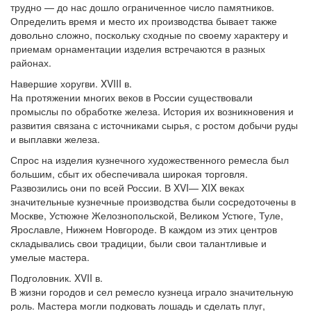
трудно — до нас дошло ограниченное число памятников.
Определить время и место их производства бывает также
довольно сложно, поскольку сходные по своему характеру и
приемам орнаментации изделия встречаются в разных
районах.
Навершие хоругви. XVIII в.
На протяжении многих веков в России существовали
промыслы по обработке железа. История их возникновения и
развития связана с источниками сырья, с ростом добычи руды
и выплавки железа.
Спрос на изделия кузнечного художественного ремесла был
большим, сбыт их обеспечивала широкая торговля.
Развозились они по всей России. В XVI— XIX веках
значительные кузнечные производства были сосредоточены в
Москве, Устюжне Желознопольской, Великом Устюге, Туле,
Ярославле, Нижнем Новгороде. В каждом из этих центров
складывались свои традиции, были свои талантливые и
умелые мастера.
Подголовник. XVII в.
В жизни городов и сел ремесло кузнеца играло значительную
роль. Мастера могли подковать лошадь и сделать плуг,