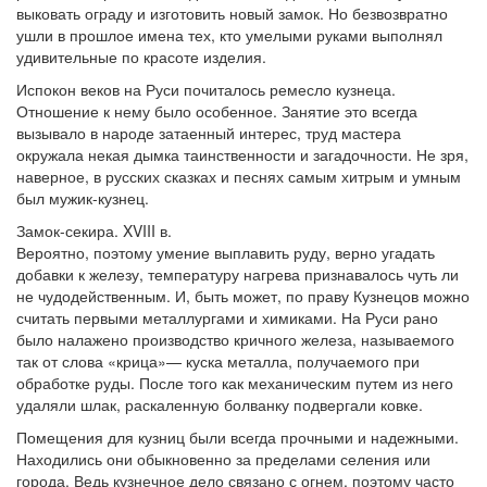
выковать ограду и изготовить новый замок. Но безвозвратно
ушли в прошлое имена тех, кто умелыми руками выполнял
удивительные по красоте изделия.
Испокон веков на Руси почиталось ремесло кузнеца.
Отношение к нему было особенное. Занятие это всегда
вызывало в народе затаенный интерес, труд мастера
окружала некая дымка таинственности и загадочности. Не зря,
наверное, в русских сказках и песнях самым хитрым и умным
был мужик-кузнец.
Замок-секира. XVIII в.
Вероятно, поэтому умение выплавить руду, верно угадать
добавки к железу, температуру нагрева признавалось чуть ли
не чудодейственным. И, быть может, по праву Кузнецов можно
считать первыми металлургами и химиками. На Руси рано
было налажено производство кричного железа, называемого
так от слова «крица»— куска металла, получаемого при
обработке руды. После того как механическим путем из него
удаляли шлак, раскаленную болванку подвергали ковке.
Помещения для кузниц были всегда прочными и надежными.
Находились они обыкновенно за пределами селения или
города. Ведь кузнечное дело связано с огнем, поэтому часто