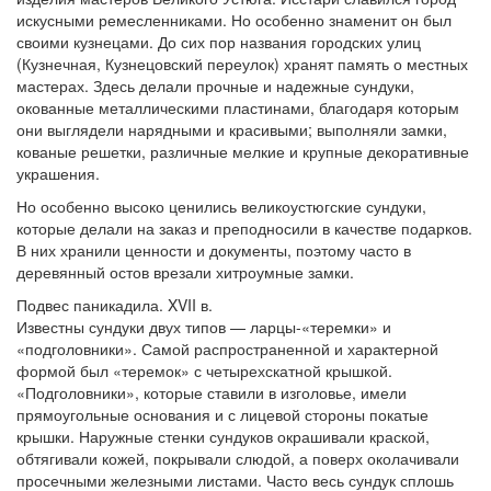
искусными ремесленниками. Но особенно знаменит он был
своими кузнецами. До сих пор названия городских улиц
(Кузнечная, Кузнецовский переулок) хранят память о местных
мастерах. Здесь делали прочные и надежные сундуки,
окованные металлическими пластинами, благодаря которым
они выглядели нарядными и красивыми; выполняли замки,
кованые решетки, различные мелкие и крупные декоративные
украшения.
Но особенно высоко ценились великоустюгские сундуки,
которые делали на заказ и преподносили в качестве подарков.
В них хранили ценности и документы, поэтому часто в
деревянный остов врезали хитроумные замки.
Подвес паникадила. XVII в.
Известны сундуки двух типов — ларцы-«теремки» и
«подголовники». Самой распространенной и характерной
формой был «теремок» с четырехскатной крышкой.
«Подголовники», которые ставили в изголовье, имели
прямоугольные основания и с лицевой стороны покатые
крышки. Наружные стенки сундуков окрашивали краской,
обтягивали кожей, покрывали слюдой, а поверх околачивали
просечными железными листами. Часто весь сундук сплошь