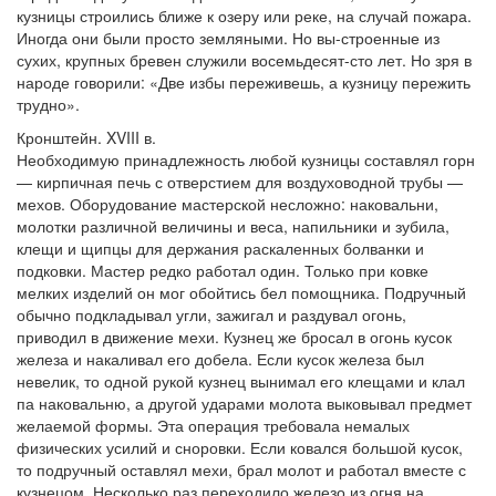
кузницы строились ближе к озеру или реке, на случай пожара.
Иногда они были просто земляными. Но вы-строенные из
сухих, крупных бревен служили восемьдесят-сто лет. Но зря в
народе говорили: «Две избы переживешь, а кузницу пережить
трудно».
Кронштейн. XVIII в.
Необходимую принадлежность любой кузницы составлял горн
— кирпичная печь с отверстием для воздуховодной трубы —
мехов. Оборудование мастерской несложно: наковальни,
молотки различной величины и веса, напильники и зубила,
клещи и щипцы для держания раскаленных болванки и
подковки. Мастер редко работал один. Только при ковке
мелких изделий он мог обойтись бел помощника. Подручный
обычно подкладывал угли, зажигал и раздувал огонь,
приводил в движение мехи. Кузнец же бросал в огонь кусок
железа и накаливал его добела. Если кусок железа был
невелик, то одной рукой кузнец вынимал его клещами и клал
па наковальню, а другой ударами молота выковывал предмет
желаемой формы. Эта операция требовала немалых
физических усилий и сноровки. Если ковался большой кусок,
то подручный оставлял мехи, брал молот и работал вместе с
кузнецом. Несколько раз переходило железо из огня на