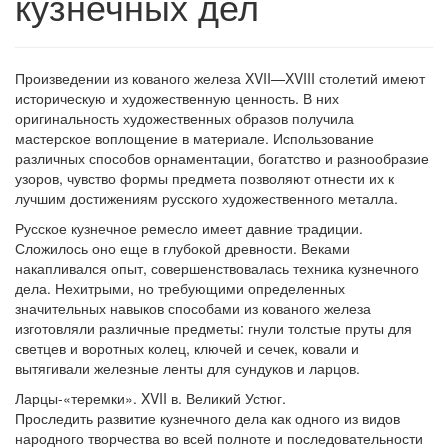
кузнечных дел
Произведении из кованого железа XVII—XVIII столетий имеют
историческую и художественную ценность. В них
оригинальность художественных образов получила
мастерское воплощение в материале. Использование
различных способов орнаментации, богатство и разнообразие
узоров, чувство формы предмета позволяют отнести их к
лучшим достижениям русского художественного металла.
Русское кузнечное ремесло имеет давние традиции.
Сложилось оно еще в глубокой древности. Веками
накапливался опыт, совершенствовалась техника кузнечного
дела. Нехитрыми, но требующими определенных
значительных навыков способами из кованого железа
изготовляли различные предметы: гнули толстые пруты для
светцев и воротных колец, ключей и сечек, ковали и
вытягивали железные ленты для сундуков и ларцов.
Ларцы-«теремки». XVII в. Великий Устюг.
Проследить развитие кузнечного дела как одного из видов
народного творчества во всей полноте и последовательности