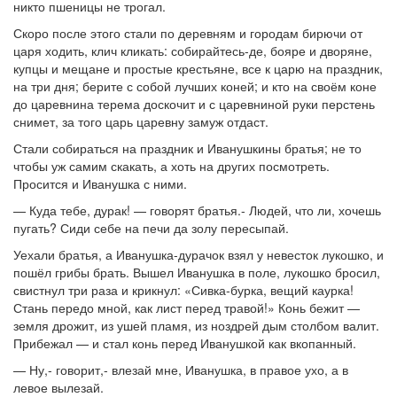
никто пшеницы не трогал.
Скоро после этого стали по деревням и городам бирючи от
царя ходить, клич кликать: собирайтесь-де, бояре и дворяне,
купцы и мещане и простые крестьяне, все к царю на праздник,
на три дня; берите с собой лучших коней; и кто на своём коне
до царевнина терема доскочит и с царевниной руки перстень
снимет, за того царь царевну замуж отдаст.
Стали собираться на праздник и Иванушкины братья; не то
чтобы уж самим скакать, а хоть на других посмотреть.
Просится и Иванушка с ними.
— Куда тебе, дурак! — говорят братья.- Людей, что ли, хочешь
пугать? Сиди себе на печи да золу пересыпай.
Уехали братья, а Иванушка-дурачок взял у невесток лукошко, и
пошёл грибы брать. Вышел Иванушка в поле, лукошко бросил,
свистнул три раза и крикнул: «Сивка-бурка, вещий каурка!
Стань передо мной, как лист перед травой!» Конь бежит —
земля дрожит, из ушей пламя, из ноздрей дым столбом валит.
Прибежал — и стал конь перед Иванушкой как вкопанный.
— Ну,- говорит,- влезай мне, Иванушка, в правое ухо, а в
левое вылезай.