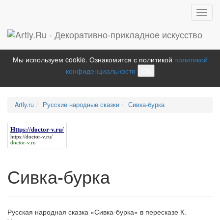
Toggl
navig
Мы используем cookie. Ознакомится с политикой
политикой
конфиденциальности
ОК
Artly.ru
Русские народные сказки
Сивка-бурка
Https://doctor-v.ru/
https://doctor-v.ru/
doctor-v.ru
Сивка-бурка
Русская народная сказка «Сивка-бурка» в пересказе К.