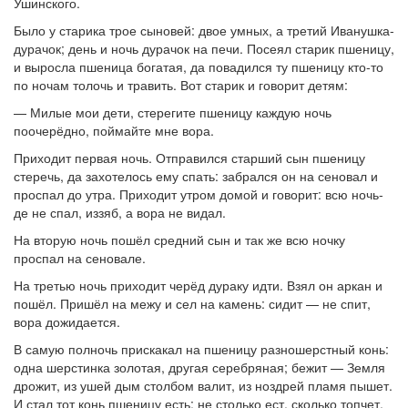
Ушинского.
Было у старика трое сыновей: двое умных, а третий Иванушка-
дурачок; день и ночь дурачок на печи. Посеял старик пшеницу,
и выросла пшеница богатая, да повадился ту пшеницу кто-то
по ночам толочь и травить. Вот старик и говорит детям:
— Милые мои дети, стерегите пшеницу каждую ночь
поочерёдно, поймайте мне вора.
Приходит первая ночь. Отправился старший сын пшеницу
стеречь, да захотелось ему спать: забрался он на сеновал и
проспал до утра. Приходит утром домой и говорит: всю ночь-
де не спал, иззяб, а вора не видал.
На вторую ночь пошёл средний сын и так же всю ночку
проспал на сеновале.
На третью ночь приходит черёд дураку идти. Взял он аркан и
пошёл. Пришёл на межу и сел на камень: сидит — не спит,
вора дожидается.
В самую полночь прискакал на пшеницу разношерстный конь:
одна шерстинка золотая, другая серебряная; бежит — Земля
дрожит, из ушей дым столбом валит, из ноздрей пламя пышет.
И стал тот конь пшеницу есть: не столько ест, сколько топчет.