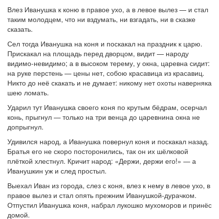
Влез Иванушка к коню в правое ухо, а в левое вылез — и стал
таким молодцем, что ни вздумать, ни взгадать, ни в сказке
сказать.
Сел тогда Иванушка на коня и поскакал на праздник к царю.
Прискакал на площадь перед дворцом, видит — народу
видимо-невидимо; а в высоком терему, у окна, царевна сидит:
на руке перстень — цены нет, собою красавица из красавиц.
Никто до неё скакать и не думает: никому нет охоты наверняка
шею ломать.
Ударил тут Иванушка своего коня по крутым бёдрам, осерчал
конь, прыгнул — только на три венца до царевнина окна не
допрыгнул.
Удивился народ, а Иванушка повернул коня и поскакал назад.
Братья его не скоро посторонились, так он их шёлковой
плёткой хлестнул. Кричит народ: «Держи, держи его!» — а
Иванушкин уж и след простыл.
Выехал Иван из города, слез с коня, влез к нему в левое ухо, в
правое вылез и стал опять прежним Иванушкой-дурачком.
Отпустил Иванушка коня, набрал лукошко мухоморов и принёс
домой.