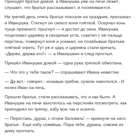
Приходят братья домой, а Иванушка уже на печи лежит,
слушает, что братья рассказывают, и посмеивается.
На третий день опять братья поехали на праздник, прискакал
и Иванушка. Стегнул он своего коня плёткой. Осерчал конь
пуще прежнего: прыгнул — и достал до окна. Иванушка
поцеловал царевну в сахарные уста, схватил с её пальца
перстень, повернул коня и ускакал, не позабывши братьев
плёткой огреть. Тут уж и царь и царевна стали кричать:
«Держи, держи его!» — а Иванушкин и след простыл.
Пришёл Иванушка домой — одна рука тряпкой обмотана.
— Что это у тебя такое? — спрашивают Ивана невестки.
— Да вот,- говорит,- искавши грибов, сучком накололся.- И
полез Иван на печь.
Пришли братья, стали рассказывать, что и как было. А
Иванушке на печи захотелось на перстенёк посмотреть: как
приподнял он тряпку, избу всю так и осияло.
— Перестань, дурак, с огнем баловать! — крикнули на него
братья.- Ещё избу сожжёшь. Пора тебя, дурака, совсем из
дому прогнать.