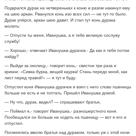
Подкрался дурак на четвереньках к коню и разом накинул ему
на шею аркан. Рванулся конь изо всех сил — не тут-то было.
Дурак упёрся, аркан шею давит. И стал тут конь дурака
молить:
— Отпусти ты меня, Иванушка, а я тебе великую сослужу
службу!
— Хорошо,- отвечает Иванушка-дурачок.- Да как я тебя потом
найду?
— Выйди за околицу,- говорит конь,- свистни три раза и
крикни: «Сивка-бурка, вещий каурка! Стань передо мной, как
лист перед травой!» — я тут и буду.
Отпустил коня Иванушка-дурачок и взял с него слово пшеницы
больше не есть и не топтать. Пришёл Иванушка домой.
— Ну что, дурак, видел? — спрашивают братья,
— Поймал я,- говорит Иванушка,- разношерстного коня.
Пообещался он больше не ходить на пшеницу — вот я его и
отпустил.
Посмеялись вволю братья над дураком, только уж с этой ночи