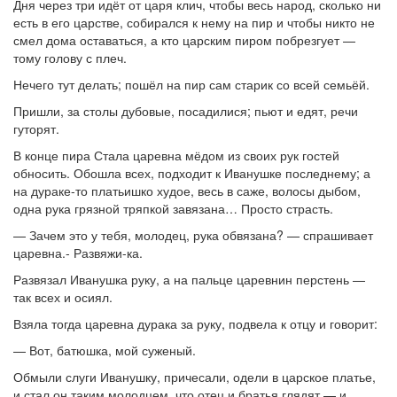
Дня через три идёт от царя клич, чтобы весь народ, сколько ни
есть в его царстве, собирался к нему на пир и чтобы никто не
смел дома оставаться, а кто царским пиром побрезгует —
тому голову с плеч.
Нечего тут делать; пошёл на пир сам старик со всей семьёй.
Пришли, за столы дубовые, посадилися; пьют и едят, речи
гуторят.
В конце пира Стала царевна мёдом из своих рук гостей
обносить. Обошла всех, подходит к Иванушке последнему; а
на дураке-то платьишко худое, весь в саже, волосы дыбом,
одна рука грязной тряпкой завязана… Просто страсть.
— Зачем это у тебя, молодец, рука обвязана? — спрашивает
царевна.- Развяжи-ка.
Развязал Иванушка руку, а на пальце царевнин перстень —
так всех и осиял.
Взяла тогда царевна дурака за руку, подвела к отцу и говорит:
— Вот, батюшка, мой суженый.
Обмыли слуги Иванушку, причесали, одели в царское платье,
и стал он таким молодцем, что отец и братья глядят — и