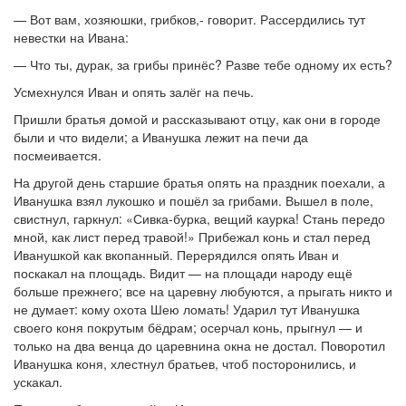
— Вот вам, хозяюшки, грибков,- говорит. Рассердились тут
невестки на Ивана:
— Что ты, дурак, за грибы принёс? Разве тебе одному их есть?
Усмехнулся Иван и опять залёг на печь.
Пришли братья домой и рассказывают отцу, как они в городе
были и что видели; а Иванушка лежит на печи да
посмеивается.
На другой день старшие братья опять на праздник поехали, а
Иванушка взял лукошко и пошёл за грибами. Вышел в поле,
свистнул, гаркнул: «Сивка-бурка, вещий каурка! Стань передо
мной, как лист перед травой!» Прибежал конь и стал перед
Иванушкой как вкопанный. Перерядился опять Иван и
поскакал на площадь. Видит — на площади народу ещё
больше прежнего; все на царевну любуются, а прыгать никто и
не думает: кому охота Шею ломать! Ударил тут Иванушка
своего коня покрутым бёдрам; осерчал конь, прыгнул — и
только на два венца до царевнина окна не достал. Поворотил
Иванушка коня, хлестнул братьев, чтоб посторонились, и
ускакал.