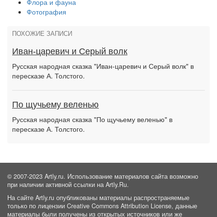
Флора и фауна
Фотография
ПОХОЖИЕ ЗАПИСИ
Иван-царевич и Серый волк
Русская народная сказка "Иван-царевич и Серый волк" в
пересказе А. Толстого.
По щучьему веленью
Русская народная сказка "По щучьему веленью" в
пересказе А. Толстого.
© 2007-2023 Artly.ru. Использование материалов сайта возможно
при наличии активной ссылки на Artly.Ru.
На сайте Artly.ru опубликованы материалы распространяемые
только по лицензии Creative Commons Attribution License, данные
материалы были получены из открытых источников или же