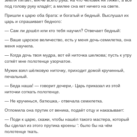
под голову руку кладёт; а милее сна кет ничего на свете.
Пришли к царю оба брата: и богатый и бедный. Выслушал их
царь и спрашивает бедного:
— Сам ли дошёл или кто тебя научил? Отвечает бедный:
— Ваше царское величество, есть у меня дочь-семилетка, она
меня научила.
— Когда дочь твоя мудра, вот ей ниточка шелкова; пусть к утру
соткёт мне полотенце узорчатое.
Мужик взял шёлковую ниточку, приходит домой кручинный,
печальный.
— Беда наша! — говорит дочери,- Царь приказал из этой
ниточки соткать полотенце.
— Не кручинься, батюшка,- отвечала семилетка.
Отломила она прутик от веника, подаёт отцу и наказывает:
— Поди к царю, скажи, чтобы нашёл такого мастера, который
бы сделал из этого прутика кроены ‘: было бы на чём
полотенце ткать.