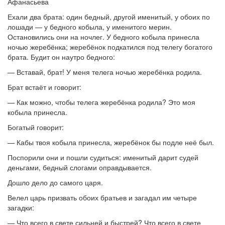
Афанасьева
Ехали два брата: один бедный, другой именитый, у обоих по
лошади — у бедного кобыла, у именитого мерин.
Остановились они на ночлег. У бедного кобыла принесла
ночью жеребёнка; жеребёнок подкатился под телегу богатого
брата. Будит он наутро бедного:
— Вставай, брат! У меня телега ночью жеребёнка родила.
Брат встаёт и говорит:
— Как можно, чтобы телега жеребёнка родила? Это моя
кобыла принесла.
Богатый говорит:
— Кабы твоя кобыла принесла, жеребёнок бы подле неё был.
Поспорили они и пошли судиться: именитый дарит судей
деньгами, бедный слогами оправдывается.
Дошло дело до самого царя.
Велел царь призвать обоих братьев и загадал им четыре
загадки:
— Что всего в свете сильней и быстрей? Что всего в свете