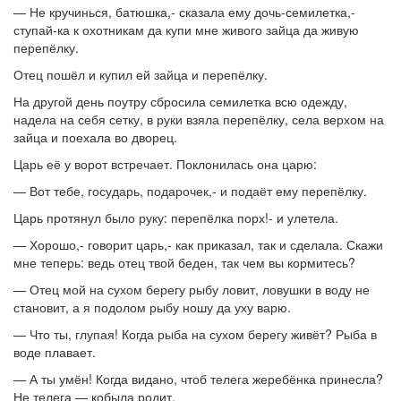
— Не кручинься, батюшка,- сказала ему дочь-семилетка,-
ступай-ка к охотникам да купи мне живого зайца да живую
перепёлку.
Отец пошёл и купил ей зайца и перепёлку.
На другой день поутру сбросила семилетка всю одежду,
надела на себя сетку, в руки взяла перепёлку, села верхом на
зайца и поехала во дворец.
Царь её у ворот встречает. Поклонилась она царю:
— Вот тебе, государь, подарочек,- и подаёт ему перепёлку.
Царь протянул было руку: перепёлка порх!- и улетела.
— Хорошо,- говорит царь,- как приказал, так и сделала. Скажи
мне теперь: ведь отец твой беден, так чем вы кормитесь?
— Отец мой на сухом берегу рыбу ловит, ловушки в воду не
становит, а я подолом рыбу ношу да уху варю.
— Что ты, глупая! Когда рыба на сухом берегу живёт? Рыба в
воде плавает.
— А ты умён! Когда видано, чтоб телега жеребёнка принесла?
Не телега — кобыла родит.