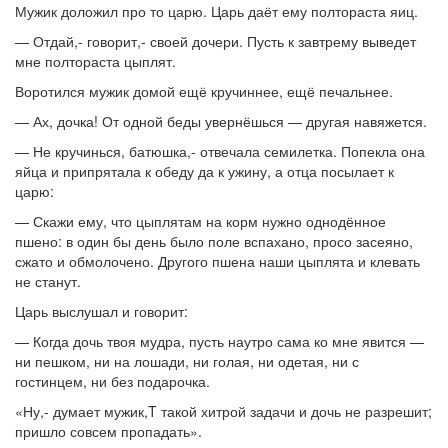
Мужик доложил про то царю. Царь даёт ему полтораста яиц.
— Отдай,- говорит,- своей дочери. Пусть к завтрему выведет
мне полтораста цыплят.
Воротился мужик домой ещё кручиннее, ещё печальнее.
— Ах, дочка! От одной беды увернёшься — другая навяжется.
— Не кручинься, батюшка,- отвечала семилетка. Попекла она
яйца и припрятала к обеду да к ужину, а отца посылает к
царю:
— Скажи ему, что цыплятам на корм нужно однодённое
пшено: в один бы день было поле вспахано, просо засеяно,
сжато и обмолочено. Другого пшена наши цыплята и клевать
не станут.
Царь выслушал и говорит:
— Когда дочь твоя мудра, пусть наутро сама ко мне явится —
ни пешком, ни на лошади, ни голая, ни одетая, ни с
гостинцем, ни без подарочка.
«Ну,- думает мужик,T такой хитрой задачи и дочь не разрешит;
пришло совсем пропадать».