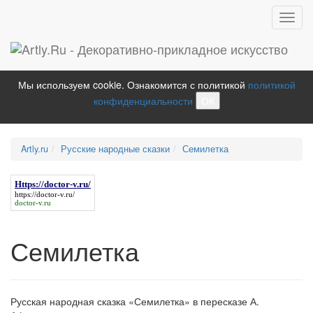
Toggl
navig
Мы используем cookie. Ознакомится с политикой
политикой
конфиденциальности
ОК
Artly.ru
Русские народные сказки
Семилетка
Https://doctor-v.ru/
https://doctor-v.ru/
doctor-v.ru
Семилетка
Русская народная сказка «Семилетка» в пересказе А.