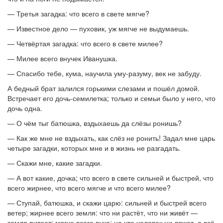
— Третья загадка: что всего в свете мягче?
— Известное дело — пуховик, уж мягче не выдумаешь.
— Четвёртая загадка: что всего в свете милее?
— Милее всего внучек Иванушка.
— Спасибо тебе, кума, научила уму-разуму, век не забуду.
А бедный брат залился горькими слезами и пошёл домой.
Встречает его дочь-семилетка; только и семьи было у него, что
дочь одна.
— О чём тыг батюшка, вздыхаешь да слёзы ронишь?
— Как же мне не вздыхать, как слёз не ронить! Задал мне царь
четыре загадки, которых мне и в жизнь не разгадать.
— Скажи мне, какие загадки.
— А вот какие, дочка; что всего в свете сильней и быстрей, что
всего жирнее, что всего мягче и что всего милее?
— Ступай, батюшка, и скажи царю: сильней и быстрей всего
ветер; жирнее всего земля: что ни растёт, что ни живёт —
земля питает; мягче всего рука: на что человек ни ляжет, а всё