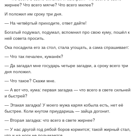
жирнее? Что всего мягче? Что всего милее?
И положил им сроку три дня.
— На четвёртый приходите, ответ дайте!
Богатый подумал, подумал, вспомнил про свою куму, пошёл к
ней совета просить.
Ока посадила его за стол, стала угощать, а сама спрашивает:
— Что так печален, куманёк?
— Да загадал мне государь четыре загадки, а сроку всего три
дня положил.
— Что такое? Скажи мне.
— А вот что, кума: первая загадка — что всего в свете сильней
и быстрей?
— Этакая загадка! У моего мужа каряя кобыла есть, нет её
быстрее. Коли кнутом приударишь — зайца догонит.
— Вторая загадка: что всего в свете жирнее?
— У нас другой год рябой боров кормится; такой жирный стал,
что и на ноги не подымается.