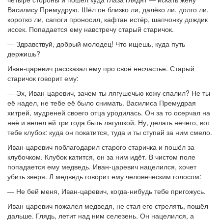
Василису Премудрую. Шёл он близко ли, далёко ли, долго ли,
коротко ли, сапоги проносил, кафтан истёр, шапчонку дождик
иссек. Попадается ему навстречу старый старичок.
— Здравствуй, добрый молодец! Что ищешь, куда путь
держишь?
Иван-царевич рассказал ему про своё несчастье. Старый
старичок говорит ему:
— Эх, Иван-царевич, зачем ты лягушечью кожу спалил? Не ты
её надел, не тебе её было снимать. Василиса Премудрая
хитрей, мудреней своего отца уродилась. Он за то осерчал на
неё и велел ей три года быть лягушкой. Ну, делать нечего, вот
тебе клубок: куда он покатится, туда и ты ступай за ним смело.
Иван-царевич поблагодарил старого старичка и пошёл за
клубочком. Клубок катится, он за ним идёт. В чистом поле
попадается ему медведь. Иван-царевич нацелился, хочет
убить зверя. Л медведь говорит ему человеческим голосом:
— Не бей меня, Иван-царевич, когда-нибудь тебе пригожусь.
Иван-царевич пожалел медведя, не стал его стрелять, пошёл
дальше. Глядь, летит над ним селезень. Он нацелился, а