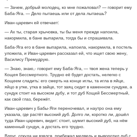
— Зачем, добрый молодец, ко мне пожаловал? — говорит ему
Баба-Яга. — Дело пытаешь или от дела лытаешь?
Иван-царевич ей отвечает:
— Ах ты, старая хрычовка, ты бы меня прежде напоила,
накормила, в бане выпарила, тогда бы и спрашивала.
Баба-Яга его в бане выпарила, напоила, накормила, в постель
уложила, и Иван-царевич рассказал ей, что ищет свою жену,
Василису Премудрую.
— Знаю, знаю,- говорит ему Баба-Яга, — твоя жена теперь у
Кощея Бессмертного. Трудно её будет достать, нелегко с
Кощеем сладить: его смерть на конце иглы, та игла в яйце,
яйцо в утке, утка в зайце, тот заяц сидит в каменном сундуке, а
сундук стоит на высоком дубу, и тот дуб Кощей Бессмертный,
как свой глаз, бережёт.
Иван-царевич у Бабы-Яги переночевал, и наутро она ему
указала, где растёт высокий дуб. Долго ли, коротко ли, дошёл
туда Иван-царевич, видит: стоит, шумит высокий дуб, на нём
каменный сундук, а достать его трудно.
Вдруг, откуда ни взялся, прибежал медведь и выворотил дуб с