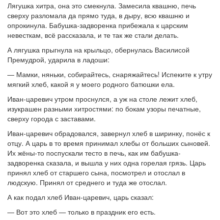
Лягушка хитра, она это смекнула. Замесила квашню, печь
сверху разломала да прямо туда, в дыру, всю квашню и
опрокинула. Бабушка-задворенка прибежала к царским
невесткам, всё рассказала, и те так же стали делать.
А лягушка прыгнула на крыльцо, обернулась Василисой
Премудрой, ударила в ладоши:
— Мамки, няньки, собирайтесь, снаряжайтесь! Испеките к утру
мягкий хлеб, какой я у моего родного батюшки ела.
Иван-царевич утром проснулся, а уж на столе лежит хлеб,
изукрашен разными хитростями: по бокам узоры печатные,
сверху города с заставами.
Иван-царевич обрадовался, завернул хлеб в ширинку, понёс к
отцу. А царь в то время принимал хлебы от больших сыновей.
Их жёны-то поспускали тесто в печь, как им бабушка-
задворенка сказала, и вышла у них одна горелая грязь. Царь
принял хлеб от старшего сына, посмотрел и отослал в
людскую. Принял от среднего и туда же отослал.
А как подал хлеб Иван-царевич, царь сказал:
— Вот это хлеб — только в праздник его есть.