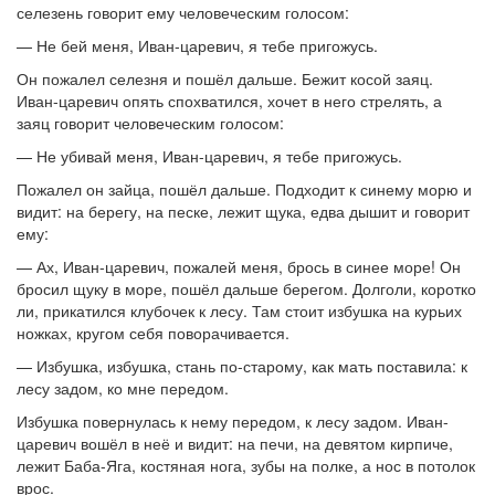
селезень говорит ему человеческим голосом:
— Не бей меня, Иван-царевич, я тебе пригожусь.
Он пожалел селезня и пошёл дальше. Бежит косой заяц.
Иван-царевич опять спохватился, хочет в него стрелять, а
заяц говорит человеческим голосом:
— Не убивай меня, Иван-царевич, я тебе пригожусь.
Пожалел он зайца, пошёл дальше. Подходит к синему морю и
видит: на берегу, на песке, лежит щука, едва дышит и говорит
ему:
— Ах, Иван-царевич, пожалей меня, брось в синее море! Он
бросил щуку в море, пошёл дальше берегом. Долголи, коротко
ли, прикатился клубочек к лесу. Там стоит избушка на курьих
ножках, кругом себя поворачивается.
— Избушка, избушка, стань по-старому, как мать поставила: к
лесу задом, ко мне передом.
Избушка повернулась к нему передом, к лесу задом. Иван-
царевич вошёл в неё и видит: на печи, на девятом кирпиче,
лежит Баба-Яга, костяная нога, зубы на полке, а нос в потолок
врос.