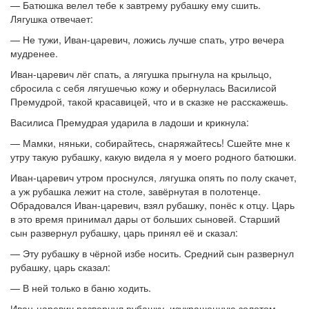
— Батюшка велел тебе к завтрему рубашку ему сшить.
Лягушка отвечает:
— Не тужи, Иван-царевич, ложись лучше спать, утро вечера
мудренее.
Иван-царевич лёг спать, а лягушка прыгнула на крыльцо,
сбросила с себя лягушечью кожу и обернулась Василисой
Премудрой, такой красавицей, что и в сказке не расскажешь.
Василиса Премудрая ударила в ладоши и крикнула:
— Мамки, няньки, собирайтесь, снаряжайтесь! Сшейте мне к
утру такую рубашку, какую видела я у моего родного батюшки.
Иван-царевич утром проснулся, лягушка опять по полу скачет,
а уж рубашка лежит на столе, завёрнутая в полотенце.
Обрадовался Иван-царевич, взял рубашку, понёс к отцу. Царь
в это время принимал дары от больших сыновей. Старший
сын развернул рубашку, царь принял её и сказал:
— Эту рубашку в чёрной избе носить. Средний сын развернул
рубашку, царь сказал:
— В ней только в баню ходить.
Иван-царевич развернул рубашку, изукрашенную золотом-