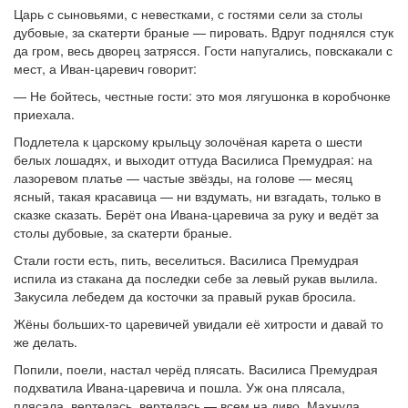
Царь с сыновьями, с невестками, с гостями сели за столы
дубовые, за скатерти браные — пировать. Вдруг поднялся стук
да гром, весь дворец затрясся. Гости напугались, повскакали с
мест, а Иван-царевич говорит:
— Не бойтесь, честные гости: это моя лягушонка в коробчонке
приехала.
Подлетела к царскому крыльцу золочёная карета о шести
белых лошадях, и выходит оттуда Василиса Премудрая: на
лазоревом платье — частые звёзды, на голове — месяц
ясный, такая красавица — ни вздумать, ни взгадать, только в
сказке сказать. Берёт она Ивана-царевича за руку и ведёт за
столы дубовые, за скатерти браные.
Стали гости есть, пить, веселиться. Василиса Премудрая
испила из стакана да последки себе за левый рукав вылила.
Закусила лебедем да косточки за правый рукав бросила.
Жёны больших-то царевичей увидали её хитрости и давай то
же делать.
Попили, поели, настал черёд плясать. Василиса Премудрая
подхватила Ивана-царевича и пошла. Уж она плясала,
плясала, вертелась, вертелась — всем на диво. Махнула