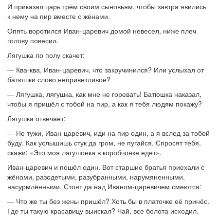
И приказал царь трём своим сыновьям, чтобы завтра явились
к нему на пир вместе с жёнами.
Опять воротился Иван-царевич домой невесел, ниже плеч
голову повесил.
Лягушка по полу скачет:
— Ква-ква, Иван-царевич, что закручинился? Или услыхал от
батюшки слово неприветливое?
— Лягушка, лягушка, как мне не горевать! Батюшка наказал,
чтобы я пришёл с тобой на пир, а как я тебя людям покажу?
Лягушка отвечает:
— Не тужи, Иван-царевич, иди на пир один, а я вслед за тобой
буду. Как услышишь стук да гром, не пугайся. Спросят тебя,
скажи: «Это моя лягушонка в коробчонке едет».
Иван-царевич и пошёл один. Вот старшие братья приехали с
жёнами, разодетыми, разубранными, нарумяненными,
насурмлёнными. Стоят да над Иваном-царевичем смеются:
— Что же ты без жены пришёл? Хоть бы в платочке её принёс.
Где ты такую красавицу выискал? Чай, все болота исходил.