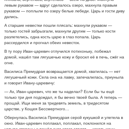
левым рукавом — вдруг сделалось озеро, махнула правым
рукавом — поплыли по озеру белые лебеди. Царь и гости диву
дались.
А старшие невестки пошли плясать: махнули рукавом —
только гостей забрызгали, махнули другим — только кости
разлетелись, одна кость царю в глаз попала. Царь
рассердился и прогнал обеих невесток.
В ту пору Иван-царевич отлучился потихоньку, побежал
домой, нашёл там лягушечью кожу и бросил её в печь, сжёг на
огне.
Василиса Премудрая возвращается домой, хватилась — нет
лягушечьей кожи. Села она на лавку, запечалилась, приуныла
и говорит Ивану-царевичу:
— Ах, Иван-царевич, что же ты наделал? Если бы ты ещё
только три дня подождал, я бы вечно твоей была. А теперь —
прощай. Ищи меня за тридевять земель, в тридесятом
царстве, у Кощея Бессмертного…
Обернулась Василиса Премудрая серой кукушкой и улетела в
окно. Иван-царевич поплакал, поплакал, поклонился на
четыре стороны и пошёл куда глаза глядят — искать жену