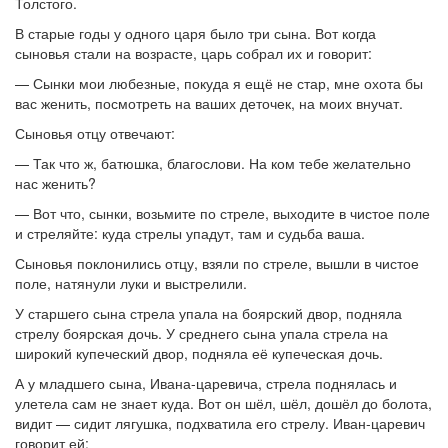
Толстого.
В старые годы у одного царя было три сына. Вот когда
сыновья стали на возрасте, царь собрал их и говорит:
— Сынки мои любезные, покуда я ещё не стар, мне охота бы
вас женить, посмотреть на ваших деточек, на моих внучат.
Сыновья отцу отвечают:
— Так что ж, батюшка, благослови. На ком тебе желательно
нас женить?
— Вот что, сынки, возьмите по стреле, выходите в чистое поле
и стреляйте: куда стрелы упадут, там и судьба ваша.
Сыновья поклонились отцу, взяли по стреле, вышли в чистое
поле, натянули луки и выстрелили.
У старшего сына стрела упала на боярский двор, подняла
стрелу боярская дочь. У среднего сына упала стрела на
широкий купеческий двор, подняла её купеческая дочь.
А у младшего сына, Ивана-царевича, стрела поднялась и
улетела сам не знает куда. Вот он шёл, шёл, дошёл до болота,
видит — сидит лягушка, подхватила его стрелу. Иван-царевич
говорит ей: