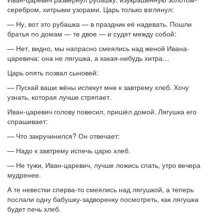
серебром, хитрыми узорами. Царь только взглянул:
— Ну, вот это рубашка — в праздник её надевать. Пошли
братья по домам — те двое — и судят между собой:
— Нет, видно, мы напрасно смеялись над женой Ивана-
царевича: она не лягушка, а какая-нибудь хитра…
Царь опять позвал сыновей:
— Пускай ваши жёны испекут мне к завтрему хлеб. Хочу
узнать, которая лучше стряпает.
Иван-царевич голову повесил, пришёл домой. Лягушка его
спрашивает:
— Что закручинился? Он отвечает:
— Надо к завтрему испечь царю хлеб.
— Не тужи, Иван-царевич, лучше ложись спать, утро вечера
мудренее.
А те невестки сперва-то смеялись над лягушкой, а теперь
послали одну бабушку-задворенку посмотреть, как лягушка
будет печь хлеб.