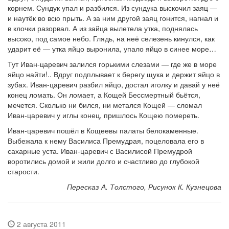
корнем. Сундук упал и разбился. Из сундука выскочил заяц —
и наутёк во всю прыть. А за ним другой заяц гонится, нагнал и
в клочки разорвал. А из зайца вылетела утка, поднялась
высоко, под самое небо. Глядь, на неё селезень кинулся, как
ударит её — утка яйцо выронила, упало яйцо в синее море…
Тут Иван-царевич залился горькими слезами — где же в море
яйцо найти!.. Вдруг подплывает к берегу щука и держит яйцо в
зубах. Иван-царевич разбил яйцо, достал иголку и давай у неё
конец ломать. Он ломает, а Кощей Бессмертный бьётся,
мечется. Сколько ни бился, ни метался Кощей — сломал
Иван-царевич у иглы конец, пришлось Кощею помереть.
Иван-царевич пошёл в Кощеевы палаты белокаменные.
Выбежала к нему Василиса Премудрая, поцеловала его в
сахарные уста. Иван-царевич с Василисой Премудрой
воротились домой и жили долго и счастливо до глубокой
старости.
Пересказ А. Толстого, Рисунок К. Кузнецова
2 августа 2011