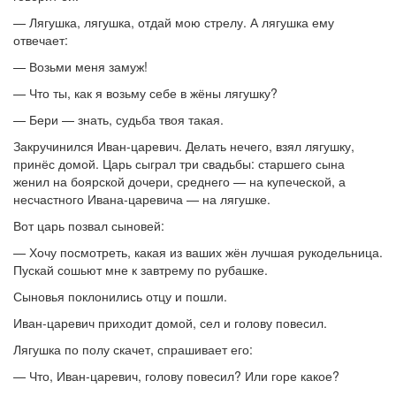
— Лягушка, лягушка, отдай мою стрелу. А лягушка ему
отвечает:
— Возьми меня замуж!
— Что ты, как я возьму себе в жёны лягушку?
— Бери — знать, судьба твоя такая.
Закручинился Иван-царевич. Делать нечего, взял лягушку,
принёс домой. Царь сыграл три свадьбы: старшего сына
женил на боярской дочери, среднего — на купеческой, а
несчастного Ивана-царевича — на лягушке.
Вот царь позвал сыновей:
— Хочу посмотреть, какая из ваших жён лучшая рукодельница.
Пускай сошьют мне к завтрему по рубашке.
Сыновья поклонились отцу и пошли.
Иван-царевич приходит домой, сел и голову повесил.
Лягушка по полу скачет, спрашивает его:
— Что, Иван-царевич, голову повесил? Или горе какое?