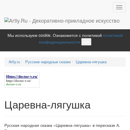
Toggl
navig
Мы используем cookie. Ознакомится с политикой
политикой
конфиденциальности
ОК
Artly.ru
Русские народные сказки
Царевна-лягушка
Https://doctor-v.ru/
https://doctor-v.ru/
doctor-v.ru
Царевна-лягушка
Русская народная сказка «Царевна-лягушка» в пересказе А.