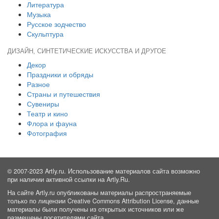
Литература
Музыка
Русское зодчество
Скульптура
ДИЗАЙН, СИНТЕТИЧЕСКИЕ ИСКУССТВА И ДРУГОЕ
Декор
Праздники и обряды
Разное
Страны и путешествия
Сувениры
Театр и кино
Флора и фауна
Фотография
© 2007-2023 Artly.ru. Использование материалов сайта возможно
при наличии активной ссылки на Artly.Ru.
На сайте Artly.ru опубликованы материалы распространяемые
только по лицензии Creative Commons Attribution License, данные
материалы были получены из открытых источников или же
размещены посетителями сайта.