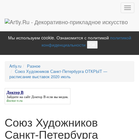
Toggl
navig
Мы используем cookie. Ознакомится с политикой
политикой
конфиденциальности
ОК
Artly.ru
Разное
Союз Художников Санкт-Петербурга ОТКРЫТ —
расписание выставок 2020 июль
Доктор В
Зайдите на сайт
Доктор В
если вы медик.
doctor-v.ru
Союз Художников
Санкт-Петербурга