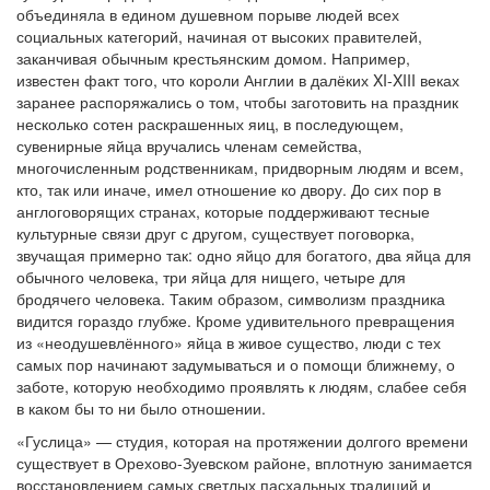
объединяла в едином душевном порыве людей всех
социальных категорий, начиная от высоких правителей,
заканчивая обычным крестьянским домом. Например,
известен факт того, что короли Англии в далёких XI-XIII веках
заранее распоряжались о том, чтобы заготовить на праздник
несколько сотен раскрашенных яиц, в последующем,
сувенирные яйца вручались членам семейства,
многочисленным родственникам, придворным людям и всем,
кто, так или иначе, имел отношение ко двору. До сих пор в
англоговорящих странах, которые поддерживают тесные
культурные связи друг с другом, существует поговорка,
звучащая примерно так: одно яйцо для богатого, два яйца для
обычного человека, три яйца для нищего, четыре для
бродячего человека. Таким образом, символизм праздника
видится гораздо глубже. Кроме удивительного превращения
из «неодушевлённого» яйца в живое существо, люди с тех
самых пор начинают задумываться и о помощи ближнему, о
заботе, которую необходимо проявлять к людям, слабее себя
в каком бы то ни было отношении.
«Гуслица» — студия, которая на протяжении долгого времени
существует в Орехово-Зуевском районе, вплотную занимается
восстановлением самых светлых пасхальных традиций и