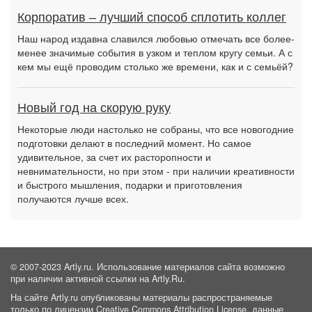
Корпоратив – лучший способ сплотить коллег
Наш народ издавна славился любовью отмечать все более-
менее значимые события в узком и теплом кругу семьи. А с
кем мы ещё проводим столько же времени, как и с семьёй?
Новый год на скорую руку
Некоторые люди настолько не собраны, что все новогодние
подготовки делают в последний момент. Но самое
удивительное, за счет их расторопности и
невнимательности, но при этом - при наличии креативности
и быстрого мышления, подарки и приготовления
получаются лучше всех.
© 2007-2023 Artly.ru. Использование материалов сайта возможно
при наличии активной ссылки на Artly.Ru.
На сайте Artly.ru опубликованы материалы распространяемые
только по лицензии Creative Commons Attribution License, данные