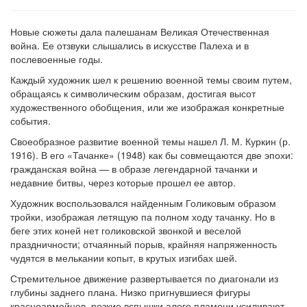
Новые сюжеты дала палешанам Великая Отечественная
война. Ее отзвуки слышались в искусстве Палеха и в
послевоенные годы.
Каждый художник шел к решению военной темы своим путем,
обращаясь к символическим образам, достигая высот
художественного обобщения, или же изображая конкретные
события.
Своеобразное развитие военной темы нашел Л. М. Куркин (р.
1916). В его «Тачанке» (1948) как бы совмещаются две эпохи:
гражданская война — в образе легендарной тачанки и
недавние битвы, через которые прошел ее автор.
Художник воспользовался найденным Голиковым образом
тройки, изображая летящую па полном ходу тачанку. Но в
беге этих коней нет голиковской звонкой и веселой
праздничности; отчаянный порыв, крайняя напряженность
чудятся в мелькании копыт, в крутых изгибах шей.
Стремительное движение развертывается по диагонали из
глубины заднего плана. Низко пригнувшиеся фигуры
красноармейцев, резкие вспышки алого пламени усиливают