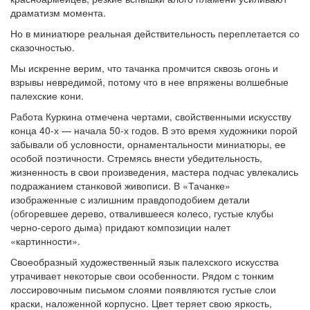
драматизм момента.
Но в миниатюре реальная действительность переплетается со
сказочностью.
Мы искренне верим, что тачанка промчится сквозь огонь и
взрывы невредимой, потому что в нее впряжены волшебные
палехские кони.
Работа Куркина отмечена чертами, свойственными искусству
конца 40-х — начала 50-х годов. В это время художники порой
забывали об условности, орнаментальности миниатюры, ее
особой поэтичности. Стремясь внести убедительность,
жизненность в свои произведения, мастера подчас увлекались
подражанием станковой живописи. В «Тачанке»
изображенные с излишним правдоподобием детали
(обгоревшее дерево, отвалившееся колесо, густые клубы
черно-серого дыма) придают композиции налет
«картинности».
Своеобразный художественный язык палехского искусства
утрачивает некоторые свои особенности. Рядом с тонким
лоссировочным письмом слоями появляются густые слои
краски, наложенной корпусно. Цвет теряет свою яркость,