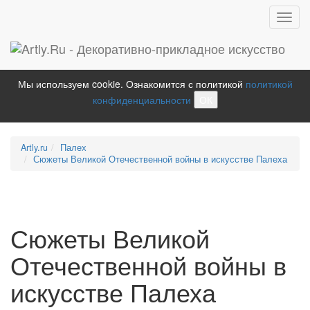
Toggl
navig
Мы используем cookie. Ознакомится с политикой
политикой
конфиденциальности
ОК
Artly.ru
Палех
Сюжеты Великой Отечественной войны в искусстве Палеха
Сюжеты Великой
Отечественной войны в
искусстве Палеха