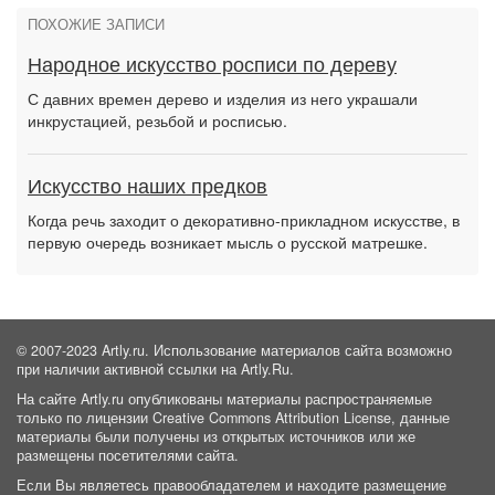
ПОХОЖИЕ ЗАПИСИ
Народное искусство росписи по дереву
С давних времен дерево и изделия из него украшали
инкрустацией, резьбой и росписью.
Искусство наших предков
Когда речь заходит о декоративно-прикладном искусстве, в
первую очередь возникает мысль о русской матрешке.
© 2007-2023 Artly.ru. Использование материалов сайта возможно
при наличии активной ссылки на Artly.Ru.
На сайте Artly.ru опубликованы материалы распространяемые
только по лицензии Creative Commons Attribution License, данные
материалы были получены из открытых источников или же
размещены посетителями сайта.
Если Вы являетесь правообладателем и находите размещение