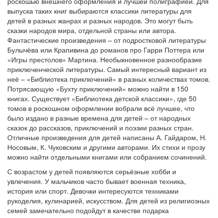
роскошью внешнего оформления и лучшей полиграфией. Для
выпуска таких книг выбираются классики литературы для
детей в разных жанрах и разных народов. Это могут быть
сказки народов мира, отдельной страны или автора.
Фантастические произведения – от подростковой литературы
Булычёва или Крапивина до романов про Гарри Поттера или
«Игры престолов» Мартина. Необыкновенное разнообразие
приключенческой литературы. Самый интересный вариант из
неё – «Библиотека приключений» в разных количествах томов.
Потрясающую «Бухту приключений» можно найти в 150
книгах. Существует «Библиотека детской классики», где 50
томов в роскошном оформлении вобрали всё лучшее, что
было издано в разные времена для детей – от народных
сказок до рассказов, приключений и поэзии разных стран.
Отличные произведения для детей написаны А. Гайдаром, Н.
Носовым, К. Чуковским и другими авторами. Их стихи и прозу
можно найти отдельными книгами или собранием сочинений.
С возрастом у детей появляются серьёзные хобби и
увлечения. У мальчиков часто бывает военная техника,
история или спорт. Девочки интересуются техниками
рукоделия, кулинарией, искусством. Для детей из религиозных
семей замечательно подойдут в качестве подарка