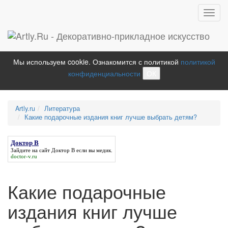
Toggl
navig
Мы используем cookie. Ознакомится с политикой
политикой
конфиденциальности
ОК
Artly.ru
Литература
Какие подарочные издания книг лучше выбрать детям?
Доктор В
Зайдите на сайт
Доктор В
если вы медик.
doctor-v.ru
Какие подарочные
издания книг лучше