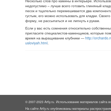
Несколько слов про камины в интерьере. Использов
недопустимо – лучше всего готовить глиняный клад
песок и тщательно перемешивается два компонента.
густым, его можно использовать для кладки. Своего
форму, не рассыпаться и не липнуть к рукам.
Если у вас есть сомнения относительно собственны
пригласите специалистов-каменщиков, которые помо
время на выращивание клубники —
http://orchardo.
usloviyah.html
.
© 2007-2023 Artly.ru. Использование материалов сайта в
На сайте Artly.ru опубликованы материалы распространя