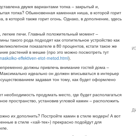
дставлена двумя вариантами топка – закрытый и,
рытая топка? Обыкновенная каменная ниша, в которой горит
на, в которой также горит огонь. Однако, в дополнение, здесь
и, легкие печи. Главный положительный момент –
ины такого рода подходят как отопительное устройство как
великолепном показателе в 80 процентов, кстати такое же
И
ие растений в мешке (про это можно посмотреть тут
-naskolko-effektiven-etot-metod.html
).
непременно должны привлечь внимание гостей дома –
 Максимально идеально он должен вписываться в интерьер
 существованием задавая тон тому, как будет оформлено
ет необходимость продумать место, где будет располагаться
ное пространство, установив угловой камин – расположить
Д
ожно их дополнить? Постройте камин в стиле модерн! А вот
енные в стиле «хай-тек») прекрасно подойдут для
иле.