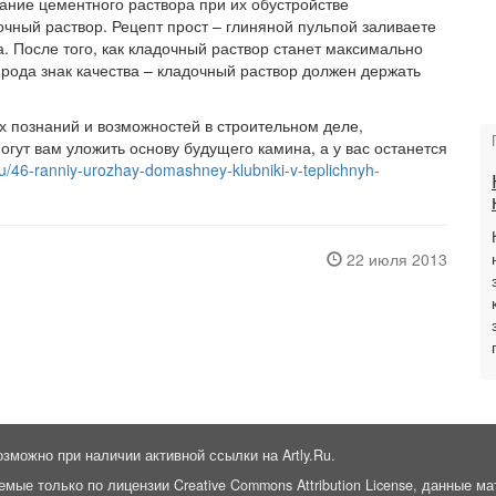
ание цементного раствора при их обустройстве
очный раствор. Рецепт прост – глиняной пульпой заливаете
 После того, как кладочный раствор станет максимально
 рода знак качества – кладочный раствор должен держать
х познаний и возможностей в строительном деле,
гут вам уложить основу будущего камина, а у вас останется
ru/46-ranniy-urozhay-domashney-klubniki-v-teplichnyh-
22 июля 2013
озможно при наличии активной ссылки на Artly.Ru.
емые только по лицензии Creative Commons Attribution License, данные 