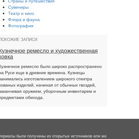
Страны и путешествия
Сувениры
Театр и кино
Флора и фауна
Фотография
ПОХОЖИЕ ЗАПИСИ
Кузнечное ремесло и художественная
ковка
Кузнечное ремесло было широко распространено
на Руси еще в древние времена. Кузнецы
занимались изготовлением широкого спектра
кованых изделий, начиная от обычных гвоздей,
заканчивая оружием, уборочным инвентарем и
предметами обихода.
материалы были получены из открытых источников или же