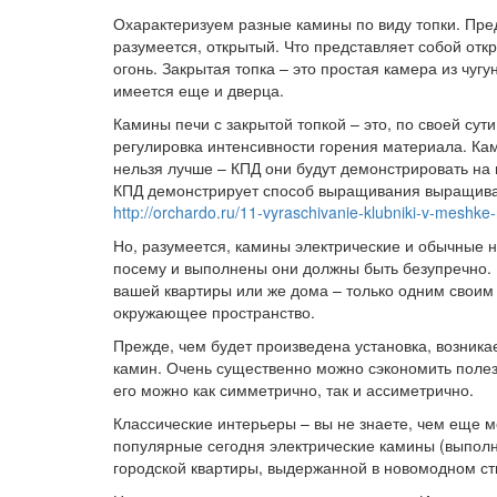
Охарактеризуем разные камины по виду топки. Пре
разумеется, открытый. Что представляет собой отк
огонь. Закрытая топка – это простая камера из чугу
имеется еще и дверца.
Камины печи с закрытой топкой – это, по своей сут
регулировка интенсивности горения материала. Кам
нельзя лучше – КПД они будут демонстрировать на 
КПД демонстрирует способ выращивания выращиван
http://orchardo.ru/11-vyraschivanie-klubniki-v-meshke
Но, разумеется, камины электрические и обычные 
посему и выполнены они должны быть безупречно.
вашей квартиры или же дома – только одним своим
окружающее пространство.
Прежде, чем будет произведена установка, возника
камин. Очень существенно можно сэкономить полез
его можно как симметрично, так и ассиметрично.
Классические интерьеры – вы не знаете, чем еще м
популярные сегодня электрические камины (выполн
городской квартиры, выдержанной в новомодном ст