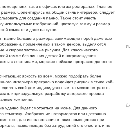
 помещениях, так и в офисах или же ресторанах. Главное –
 размер. Ориентируясь на общий стиль интерьера, следует
льзовать для создания панно. Также стоит учесть
ку используемых изображений, цветовую гамму и размер.
ской комнате и даже на кухне.
дят панно большого размера, занимающие порой даже всю
зображений, применяемых в таком декоре, выделяются
И
ые и сюрреалистичные рисунки. Для классического
овой гамме без лишних деталей и нагромождения
южеты с лестницами, морские пейзажи прекрасно дополнят
очитающих яркость во всем, можно подобрать более
нного интерьера прекрасно подойдет рисунок в стиле хай-
е сделать свой дом индивидуальным, то можно потратить
азать индивидуальную разработку авторского проекта –
ванные компании.
Д
а удачно будет смотреться на кухне. Для данного
ю тематику. Изображение натюрмортов или цветочных
оме того, для использования в таких помещениях при
риалы, позволяющие без затруднений его очистить и не