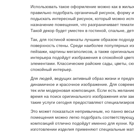
Использовать такое оформление можно как в жилых
правильно подобрать органичный рисунок, форму и
подыскать интересный рисунок, который можно испо
назначение помещения, что разграничивает темати
Такой декор будет уместен в гостиной, спальне, дет
Так, для гостиной комнаты лучшим образом подхо
поверхность стены. Среди наиболее популярных и
пейзажи, картины мегаполисов, а также оригинальн
интерьера подойдут изображения в спокойной цвет
элементами. Классические райские сады, цветы, с
спокойный интерьер.
Для людей, ведущих активный образ жизни и предп
динамичное и красочное изображение. Для совреме
тек или модерновая композиция. Если есть желани
время на поиск оригинального изображения или зак
такие услуги сегодня предоставляют специализиро
Это может показаться непривычным, но панно весьм
помещения можно легко подобрать соответствующу
композиций отлично подойдут именно для кухни. Кр
изготовлении изделия применяют специальные мате