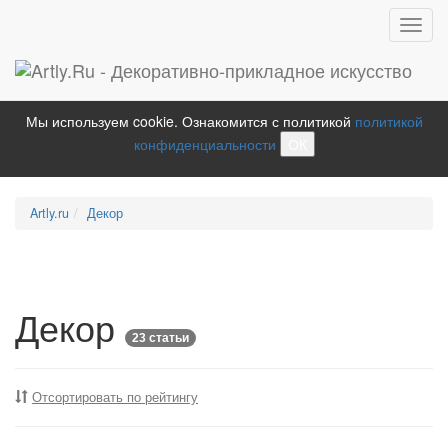
Toggl
navig
Мы используем cookie. Ознакомится с политикой
политикой
конфиденциальности
ОК
Artly.ru
Декор
Декор
23 статьи
Отсортировать по рейтингу