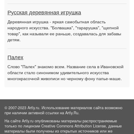
Русская деревянная игрушка
Деревянная игрушка - яркая самобытная область
народного искусства. "Болвашка", "тарарушка", "щепной
товар", как называли ее раньше, создавалась для забавы
детям.
Палех
Слово "Палех" знакомо всем. Название села в Ивановской
области стало синонимом удивительного искусства
многокрасочной живописи но черному фону папье-маше.
© 2007-2023 Artly.ru. Использование материалов сайта возможно
при наличии активной ссылки на Artly.Ru.
На сайте Artly.ru опубликованы материалы распространяемые
только по лицензии Creative Commons Attribution License, данные
материалы были получены из открытых источников или же